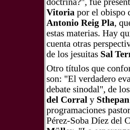
doctrina?", fue presen
Vitoria
por el obispo 
Antonio Reig Pla
, qu
estas materias. Hay qu
cuenta otras perspectiv
de los jesuitas
Sal Ter
Otro títulos que confo
son: "El verdadero eva
debate sinodal", de lo
del Corral
y
Sthepa
programaciones pastora
Pérez-Soba Díez del Co