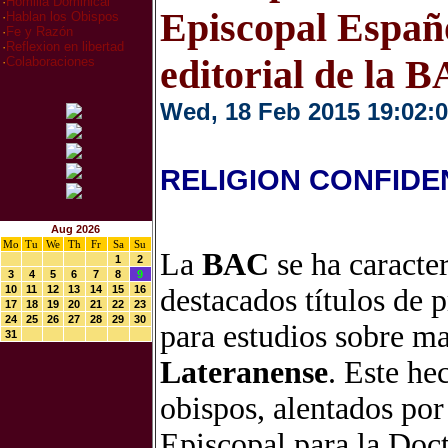
·
Homilia Dominical
Episcopal Españo
·
Hablan los Obispos
·
Fe y Razón
·
Reflexion en libertad
editorial de la 
·
Colaboraciones
Wed, 18 Feb 2015 19:02:
RELIGION CONFIDE
Aug 2026
Mo
Tu
We
Th
Fr
Sa
Su
La
BAC
se ha caracte
1
2
3
4
5
6
7
8
9
10
11
12
13
14
15
16
destacados títulos de 
17
18
19
20
21
22
23
24
25
26
27
28
29
30
para estudios sobre ma
31
Lateranense
. Este he
obispos, alentados por
Episcopal para la Doct