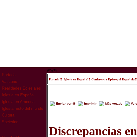
www
Portada
::
::
:
Portada
Iglesia en España
Conferencia Episcopal Española
Vaticano
Realidades Eclesiales
Iglesia en España
Iglesia en América
Enviar por @
Imprimir
Más votado
Ver
Iglesia resto del mundo
Cultura
Sociedad
Discrepancias en