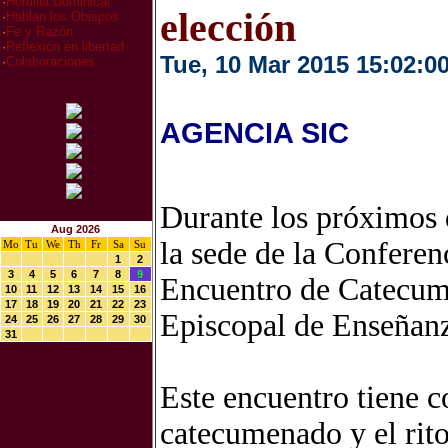
·
Homilia Dominical
elección
·
Hablan los Obispos
·
Fe y Razón
·
Reflexion en libertad
Tue, 10 Mar 2015 15:02:0
·
Colaboraciones
AGENCIA SIC
Durante los próximos d
Aug 2026
la sede de la Conferen
Mo
Tu
We
Th
Fr
Sa
Su
1
2
3
4
5
6
7
8
9
Encuentro de Catecum
10
11
12
13
14
15
16
17
18
19
20
21
22
23
Episcopal de Enseñanz
24
25
26
27
28
29
30
31
Este encuentro tiene c
catecumenado y el rit