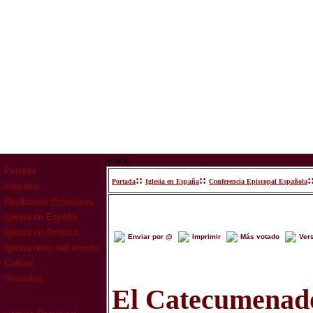
www
Portada
::
::
:
Portada
Iglesia en España
Conferencia Episcopal Española
Vaticano
Realidades Eclesiales
Iglesia en España
Iglesia en América
Enviar por @
Imprimir
Más votado
Ver
Iglesia resto del mundo
Cultura
Sociedad
El Catecumenado