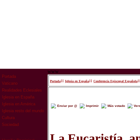
www
Portada
::
::
:
Portada
Iglesia en España
Conferencia Episcopal Española
Vaticano
Realidades Eclesiales
Iglesia en España
Iglesia en América
Enviar por @
Imprimir
Más votado
Ver
Iglesia resto del mundo
Cultura
Sociedad
La Eucaristía, an