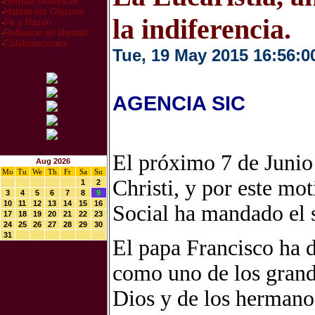
·
Homilia Dominical
·
Hablan los Obispos
la indiferencia.
·
Fe y Razón
·
Reflexion en libertad
·
Colaboraciones
Tue, 19 May 2015 16:56:0
AGENCIA SIC
El próximo 7 de Junio 
Aug 2026
Mo
Tu
We
Th
Fr
Sa
Su
Christi, y por este mo
1
2
3
4
5
6
7
8
9
10
11
12
13
14
15
16
Social ha mandado el 
17
18
19
20
21
22
23
24
25
26
27
28
29
30
31
El papa Francisco ha d
como uno de los grand
Dios y de los hermano