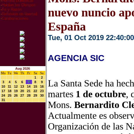
·
Homilia Dominical
·
Hablan los Obispos
nuevo nuncio apo
·
Fe y Razón
·
Reflexion en libertad
·
Colaboraciones
España
Tue, 01 Oct 2019 22:40:00
AGENCIA SIC
Aug 2026
Mo
Tu
We
Th
Fr
Sa
Su
1
2
La Santa Sede ha hecho
3
4
5
6
7
8
9
10
11
12
13
14
15
16
martes
1 de octubre
, 
17
18
19
20
21
22
23
24
25
26
27
28
29
30
31
Mons.
Bernardito Cl
Actualmente es observ
Organización de las Na