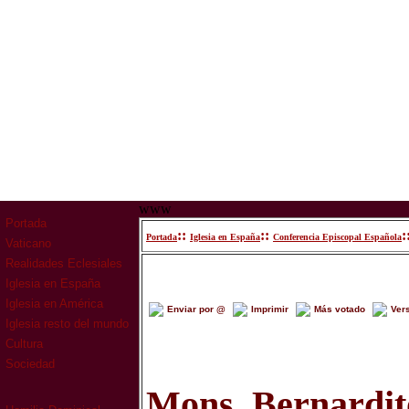
www
Portada
::
::
:
Portada
Iglesia en España
Conferencia Episcopal Española
Vaticano
Realidades Eclesiales
Iglesia en España
Iglesia en América
Enviar por @
Imprimir
Más votado
Ver
Iglesia resto del mundo
Cultura
Sociedad
Mons. Bernardit