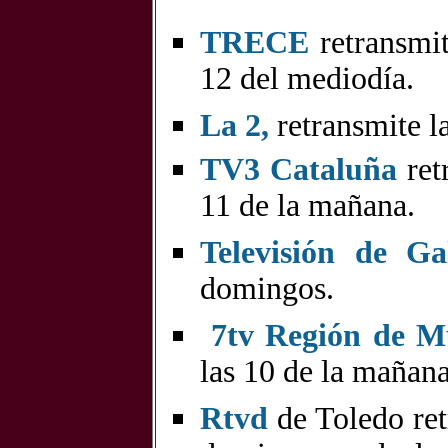
TRECE
retransmit
12 del mediodía.
La 2
,
retransmite l
TV3 Cataluña
ret
11 de la mañana.
Televisión de Gal
domingos.
7tv Región de M
las 10 de la mañana
Rtvd
de Toledo ret