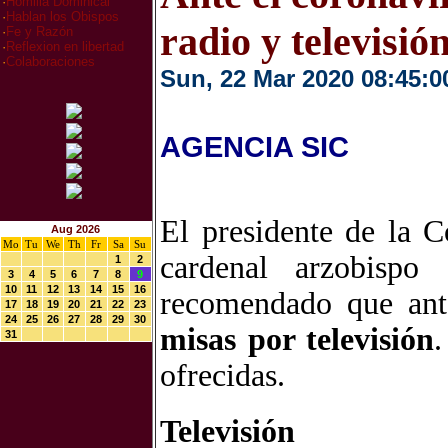
·
Homilia Dominical
·
Hablan los Obispos
radio y televisió
·
Fe y Razón
·
Reflexion en libertad
·
Colaboraciones
Sun, 22 Mar 2020 08:45:0
AGENCIA SIC
El presidente de la 
Aug 2026
Mo
Tu
We
Th
Fr
Sa
Su
cardenal arzobispo
1
2
3
4
5
6
7
8
9
10
11
12
13
14
15
16
recomendado que ante
17
18
19
20
21
22
23
24
25
26
27
28
29
30
misas por televisión
.
31
ofrecidas.
Televisión