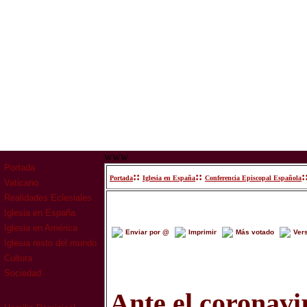
www
Portada
::
::
:
Portada
Iglesia en España
Conferencia Episcopal Española
Vaticano
Realidades Eclesiales
Iglesia en España
Iglesia en América
Enviar por @
Imprimir
Más votado
Ver
Iglesia resto del mundo
Cultura
Sociedad
Ante el coronavi