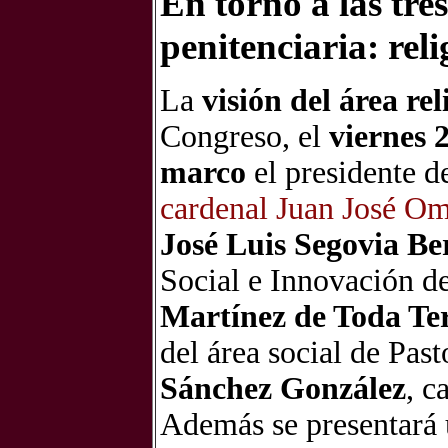
En torno a las tres
penitencia
ria: rel
La
visión del área rel
Congreso, el
viernes 
marco
el presidente 
cardenal Juan José Om
José Luis Segovia B
Social e Innovación d
Martínez de Toda Te
del área social de Past
Sánchez González
, c
Además se presentará