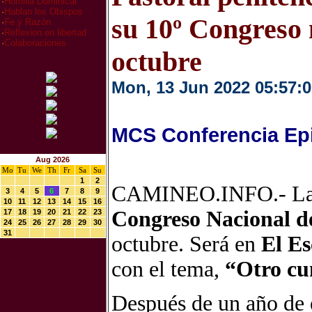
·
Homilia Dominical
·
Hablan los Obispos
su 10º Congreso 
·
Fe y Razón
·
Reflexion en libertad
·
Colaboraciones
octubre
Mon, 13 Jun 2022 05:57:0
MCS Conferencia Ep
Aug 2026
Mo
Tu
We
Th
Fr
Sa
Su
1
2
CAMINEO.INFO.- L
3
4
5
6
7
8
9
10
11
12
13
14
15
16
Congreso Nacional de
17
18
19
20
21
22
23
24
25
26
27
28
29
30
31
octubre. Será en
El Es
con el tema,
“Otro cu
Después de un año de e