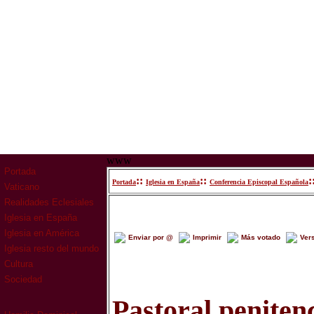
www
Portada
::
::
:
Portada
Iglesia en España
Conferencia Episcopal Española
Vaticano
Realidades Eclesiales
Iglesia en España
Iglesia en América
Enviar por @
Imprimir
Más votado
Ver
Iglesia resto del mundo
Cultura
Sociedad
Pastoral peniten