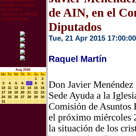
·
Homilia Dominical
·
Hablan los Obispos
de AIN, en el Co
·
Fe y Razón
·
Reflexion en libertad
·
Colaboraciones
Diputados
Tue, 21 Apr 2015 17:00:00
Raquel Martín
Aug 2026
Mo
Tu
We
Th
Fr
Sa
Su
1
2
Don Javier Menéndez R
3
4
5
6
7
8
9
10
11
12
13
14
15
16
Sede Ayuda a la Iglesi
17
18
19
20
21
22
23
24
25
26
27
28
29
30
31
Comisión de Asuntos E
el próximo miércoles 2
la situación de los cri