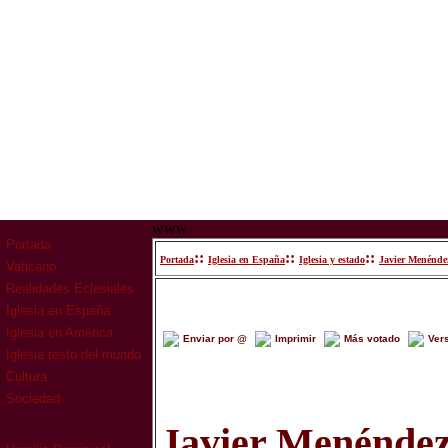
www
Portada
::
::
::
Portada
Iglesia en España
Iglesia y estado
Javier Menéndez
Vaticano
Realidades Eclesiales
Iglesia en España
Iglesia en América
Enviar por @
Imprimir
Más votado
Ver
Iglesia resto del mundo
Cultura
Sociedad
Javier Menéndez