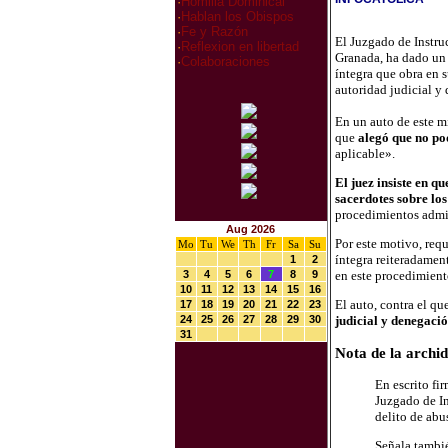
·
Homilia Dominical
·
Hablan los Obispos
·
Fe y Razón
El Juzgado de Instru
·
Reflexion en libertad
Granada, ha dado un 
·
Colaboraciones
íntegra que obra en s
autoridad judicial y 
En un auto de este m
que
alegó que no pod
aplicable».
El juez insiste en 
sacerdotes sobre los
procedimientos admin
Aug 2026
Por este motivo, requ
Mo
Tu
We
Th
Fr
Sa
Su
íntegra reiteradament
1
2
3
4
5
6
7
8
9
en este procedimient
10
11
12
13
14
15
16
El auto, contra el qu
17
18
19
20
21
22
23
24
25
26
27
28
29
30
judicial y denegación
31
Nota de la archi
En escrito fi
Juzgado de In
delito de abu
Señala tambié