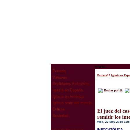
www
Portada
::
Portada
Iglesia en Esp
Vaticano
Realidades Eclesiales
Iglesia en España
Enviar por @
Iglesia en América
Iglesia resto del mundo
Cultura
El juez del ca
Sociedad
remitir los int
Wed, 27 May 2015 11:5
INFOCATÓLICA