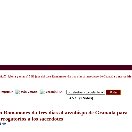
::
::
aña
Iglesia y estado
El juez del caso Romanones da tres días al arzobispo de Granada para remitir lo
Imprimir
Más votado
Versión PDF
4.5 / 5
(2 Votos)
so Romanones da tres días al arzobispo de Granada para
errogatorios a los sacerdotes
8:00