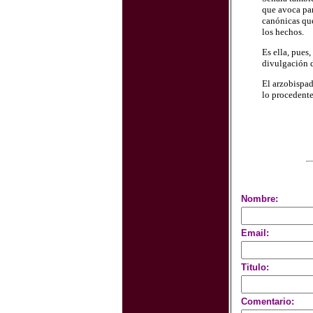
que avoca par
canónicas que
los hechos.
Es ella, pues
divulgación d
El arzobispado
lo procedente
Nombre:
Email:
Titulo:
Comentario: