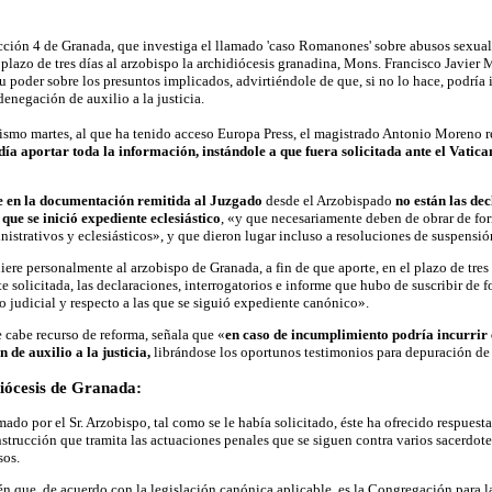
cción 4 de Granada, que investiga el llamado 'caso Romanones' sobre abusos sexua
plazo de tres días al arzobispo la archidiócesis granadina, Mons. Francisco Javier
u poder sobre los presuntos implicados, advirtiéndole de que, si no lo hace, podría 
denegación de auxilio a la justicia.
ismo martes, al que ha tenido acceso Europa Press, el magistrado Antonio Moreno re
ía aportar toda la información, instándole a que fuera solicitada ante el Vatica
que en la documentación remitida al Juzgado
desde el Arzobispado
no están las dec
 que se inició expediente eclesiástico
, «y que necesariamente deben de obrar de form
istrativos y eclesiásticos», y que dieron lugar incluso a resoluciones de suspensió
iere personalmente al arzobispo de Granada, a fin de que aporte, en el plazo de tre
e solicitada, las declaraciones, interrogatorios e informe que hubo de suscribir de f
o judicial y respecto a las que se siguió expediente canónico».
e cabe recurso de reforma, señala que «
en caso de incumplimiento podría incurrir 
 de auxilio a la justicia,
librándose los oportunos testimonios para depuración de 
diócesis de Granada:
rmado por el Sr. Arzobispo, tal como se le había solicitado, éste ha ofrecido respues
strucción que tramita las actuaciones penales que se siguen contra varios sacerdote
sos.
n que, de acuerdo con la legislación canónica aplicable, es la Congregación para la 