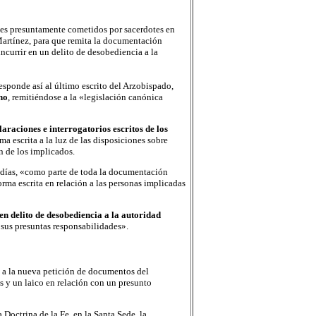
les presuntamente cometidos por sacerdotes en
 Martínez, para que remita la documentación
incurrir en un delito de desobediencia a la
sponde así al último escrito del Arzobispado,
no
, remitiéndose a la «legislación canónica
laraciones e interrogatorios escritos de los
a escrita a la luz de las disposiciones sobre
n de los implicados.
s días, «como parte de toda la documentación
orma escrita en relación a las personas implicadas
en delito de desobediencia a la autoridad
sus presuntas responsabilidades».
ta a la nueva petición de documentos del
s y un laico en relación con un presunto
Doctrina de la Fe, en la Santa Sede, la