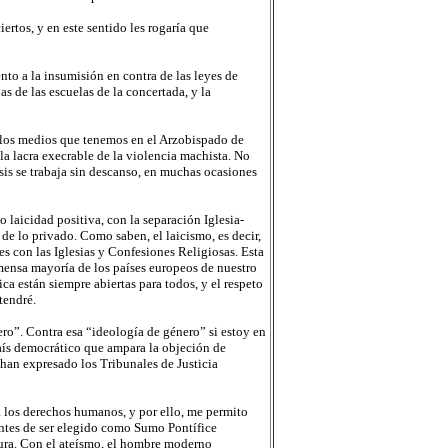
rtos, y en este sentido les rogaría que
nto a la insumisión en contra de las leyes de
s de las escuelas de la concertada, y la
os los medios que tenemos en el Arzobispado de
la lacra execrable de la violencia machista. No
is se trabaja sin descanso, en muchas ocasiones
 laicidad positiva, con la separación Iglesia-
de lo privado. Como saben, el laicismo, es decir,
s con las Iglesias y Confesiones Religiosas. Esta
nmensa mayoría de los países europeos de nuestro
ica están siempre abiertas para todos, y el respeto
tendré.
ro”. Contra esa “ideología de género” si estoy en
ís democrático que ampara la objeción de
han expresado los Tribunales de Justicia
ta los derechos humanos, y por ello, me permito
 antes de ser elegido como Sumo Pontífice
tura. Con el ateísmo, el hombre moderno