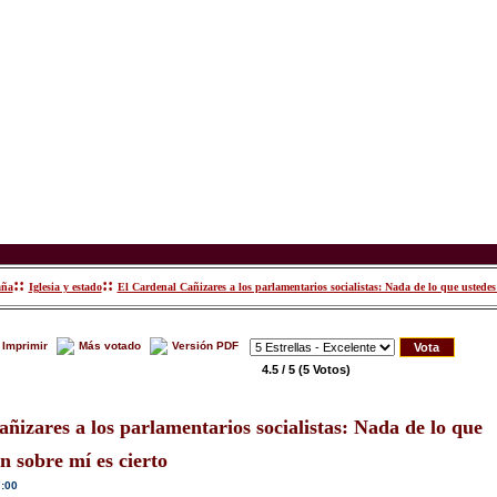
::
::
aña
Iglesia y estado
El Cardenal Cañizares a los parlamentarios socialistas: Nada de lo que ustedes 
Imprimir
Más votado
Versión PDF
4.5 / 5
(5 Votos)
ñizares a los parlamentarios socialistas: Nada de lo que
 sobre mí es cierto
7:00