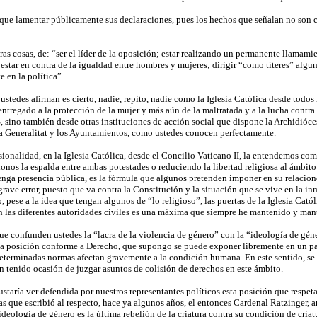
ue lamentar públicamente sus declaraciones, pues los hechos que señalan no son cie
as cosas, de: “ser el líder de la oposición; estar realizando un permanente llamamie
estar en contra de la igualdad entre hombres y mujeres; dirigir “como títeres” alguna
 en la política”.
ustedes afirman es cierto, nadie, repito, nadie como la Iglesia Católica desde tod
tregado a la protección de la mujer y más aún de la maltratada y a la lucha contra 
sino también desde otras instituciones de acción social que dispone la Archidióces
 Generalitat y los Ayuntamientos, como ustedes conocen perfectamente.
ionalidad, en la Iglesia Católica, desde el Concilio Vaticano II, la entendemos como
nos la espalda entre ambas potestades o reduciendo la libertad religiosa al ámbito 
enga presencia pública, es la fórmula que algunos pretenden imponer en su relacione
grave error, puesto que va contra la Constitución y la situación que se vive en la i
 pese a la idea que tengan algunos de “lo religioso”, las puertas de la Iglesia Catól
n las diferentes autoridades civiles es una máxima que siempre he mantenido y man
ue confunden ustedes la “lacra de la violencia de género” con la “ideología de géne
a posición conforme a Derecho, que supongo se puede exponer libremente en un pa
terminadas normas afectan gravemente a la condición humana. En este sentido, se 
 tenido ocasión de juzgar asuntos de colisión de derechos en este ámbito.
ustaría ver defendida por nuestros representantes políticos esta posición que respe
as que escribió al respecto, hace ya algunos años, el entonces Cardenal Ratzinger,
deología de género es la última rebelión de la criatura contra su condición de cria