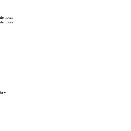
 de horas
 de horas
da »