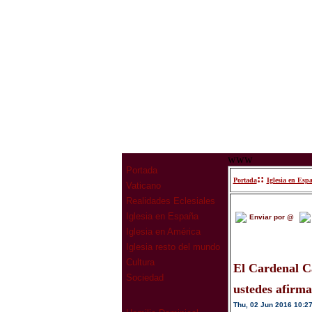
www
Portada
::
Portada
Iglesia en Esp
Vaticano
Realidades Eclesiales
Iglesia en España
Enviar por @
Iglesia en América
Iglesia resto del mundo
Cultura
El Cardenal Ca
Sociedad
ustedes afirman
Thu, 02 Jun 2016 10:2