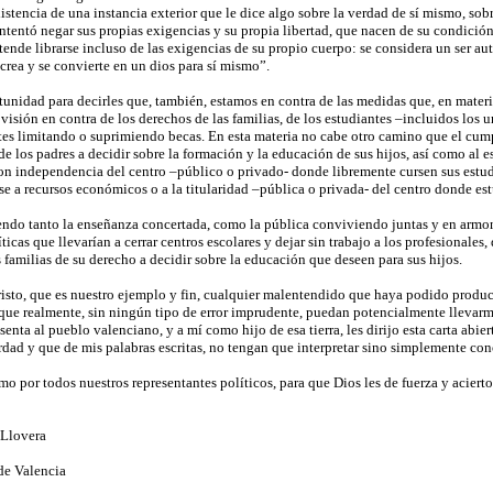
istencia de una instancia exterior que le dice algo sobre la verdad de sí mismo, sob
tentó negar sus propias exigencias y su propia libertad, que nacen de su condición 
nde librarse incluso de las exigencias de su propio cuerpo: se considera un ser a
crea y se convierte en un dios para sí mismo”.
unidad para decirles que, también, estamos en contra de las medidas que, en mater
sión en contra de los derechos de las familias, de los estudiantes –incluidos los u
es limitando o suprimiendo becas. En esta materia no cabe otro camino que el cump
e los padres a decidir sobre la formación y la educación de sus hijos, así como al 
on independencia del centro –público o privado- donde libremente cursen sus estudio
se a recursos económicos o a la titularidad –pública o privada- del centro donde es
iendo tanto la enseñanza concertada, como la pública conviviendo juntas y en armo
cas que llevarían a cerrar centros escolares y dejar sin trabajo a los profesionales
 familias de su derecho a decidir sobre la educación que deseen para sus hijos.
sto, que es nuestro ejemplo y fin, cualquier malentendido que haya podido produc
 que realmente, sin ningún tipo de error imprudente, puedan potencialmente llevarme
senta al pueblo valenciano, y a mí como hijo de esa tierra, les dirijo esta carta abi
erdad y que de mis palabras escritas, no tengan que interpretar sino simplemente co
o por todos nuestros representantes políticos, para que Dios les de fuerza y aciert
 Llovera
de Valencia