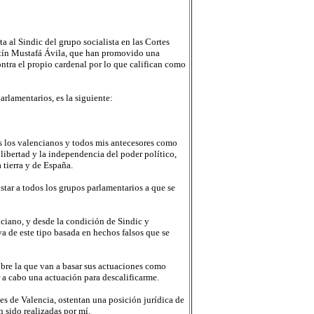
a al Sindic del grupo socialista en las Cortes
astín Mustafá Ávila, que han promovido una
ntra el propio cardenal por lo que califican como
arlamentarios, es la siguiente:
dos los valencianos y todos mis antecesores como
ibertad y la independencia del poder político,
 tierra y de España.
star a todos los grupos parlamentarios a que se
nciano, y desde la condición de Sindic y
va de este tipo basada en hechos falsos que se
obre la que van a basar sus actuaciones como
 a cabo una actuación para descalificarme.
es de Valencia, ostentan una posición jurídica de
 sido realizadas por mí.