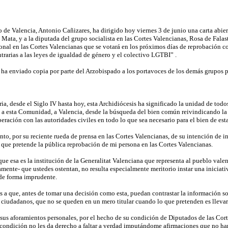
 de Valencia, Antonio Cañizares, ha dirigido hoy viernes 3 de junio una carta abiert
Mata, y a la diputada del grupo socialista en las Cortes Valencianas, Rosa de Fal
onal en las Cortes Valencianas que se votará en los próximos días de reprobación co
trarias a las leyes de igualdad de género y el colectivo LGTBI” .
e ha enviado copia por parte del Arzobispado a los portavoces de los demás grupos p
oria, desde el Siglo IV hasta hoy, esta Archidiócesis ha significado la unidad de to
a esta Comunidad, a Valencia, desde la búsqueda del bien común reivindicando la l
eración con las autoridades civiles en todo lo que sea necesario para el bien de esta
o, por su reciente rueda de prensa en las Cortes Valencianas, de su intención de in
a que pretende la pública reprobación de mi persona en las Cortes Valencianas.
que esa es la institución de la Generalitat Valenciana que representa al pueblo vale
mente- que ustedes ostentan, no resulta especialmente meritorio instar una iniciati
e forma imprudente.
es a que, antes de tomar una decisión como esta, puedan contrastar la información s
s ciudadanos, que no se queden en un mero titular cuando lo que pretenden es llevar
sus aforamientos personales, por el hecho de su condición de Diputados de las Cort
condición no les da derecho a faltar a verdad imputándome afirmaciones que no han