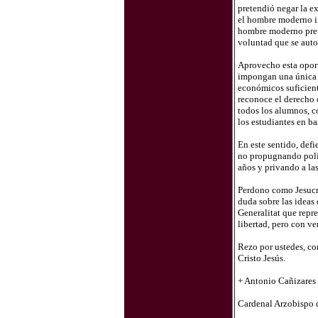
pretendió negar la ex
el hombre moderno in
hombre moderno prete
voluntad que se auto
Aprovecho esta oport
impongan una única vi
económicos suficient
reconoce el derecho d
todos los alumnos, c
los estudiantes en ba
En este sentido, def
no propugnando políti
años y privando a las
Perdono como Jesucri
duda sobre las ideas
Generalitat que repre
libertad, pero con v
Rezo por ustedes, com
Cristo Jesús.
+ Antonio Cañizares
Cardenal Arzobispo 