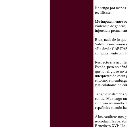
No tengo por menos q
rectificasen.
Me imputan, entre otr
violencia de género; 
injerencia permanente
Bien, nada de lo que 
Valencia nos hemos en
sólo desde CARITAS, 
conjuntamente con la
Respecto a la aconfes
Estado, pero no dándo
que lo religioso no t
interpretación es un 
entorno. Sin embargo,
y la colaboración co
Tengo que decirles q
contra. Mantengo un
conciencia cuando de
españoles cuando han
A los católicos nos g
reproducir las palabr
Benedicto XVI: “La i