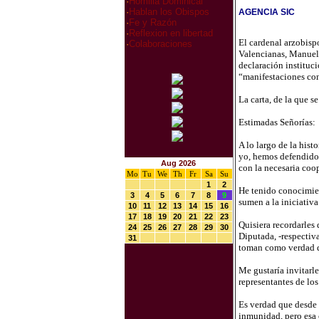
·
Homilia Dominical
·
Hablan los Obispos
AGENCIA SIC
·
Fe y Razón
·
Reflexion en libertad
El cardenal arzobispo
·
Colaboraciones
Valencianas, Manuel 
declaración instituci
“manifestaciones con
La carta, de la que s
Estimadas Señorías:
A lo largo de la hist
yo, hemos defendido 
Aug 2026
con la necesaria coop
Mo
Tu
We
Th
Fr
Sa
Su
1
2
He tenido conocimient
3
4
5
6
7
8
9
sumen a la iniciativ
10
11
12
13
14
15
16
17
18
19
20
21
22
23
Quisiera recordarles 
24
25
26
27
28
29
30
Diputada, -respectiva
31
toman como verdad d
Me gustaría invitarl
representantes de lo
Es verdad que desde 
inmunidad, pero esa 