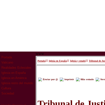
www
Portada
::
::
::
Portada
Iglesia en España
Iglesia y estado
Tribunal de Just
Vaticano
Realidades Eclesiales
Iglesia en España
Iglesia en América
Enviar por @
Imprimir
Más votado
Ver
Iglesia resto del mundo
Cultura
Sociedad
Tribunal de Justi