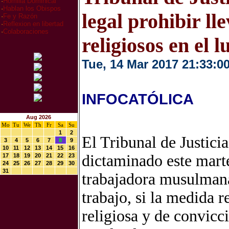
·
Homilia Dominical
·
Hablan los Obispos
legal prohibir ll
·
Fe y Razón
·
Reflexion en libertad
·
Colaboraciones
religiosos en el 
Tue, 14 Mar 2017 21:33:0
INFOCATÓLICA
Aug 2026
Mo
Tu
We
Th
Fr
Sa
Su
1
2
El Tribunal de Justic
3
4
5
6
7
8
9
10
11
12
13
14
15
16
dictaminado este marte
17
18
19
20
21
22
23
24
25
26
27
28
29
30
31
trabajadora musulmana 
trabajo, si la medida 
religiosa y de convicc