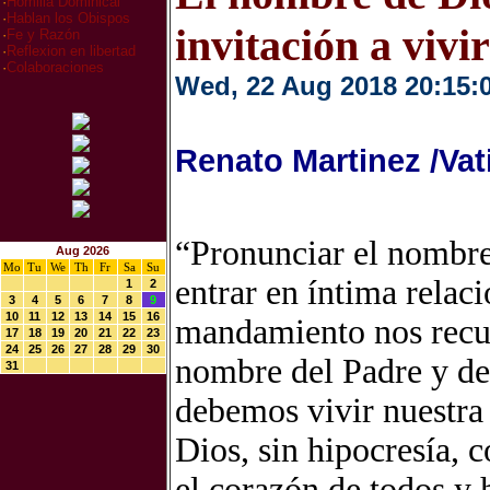
·
Homilia Dominical
·
Hablan los Obispos
invitación a vivi
·
Fe y Razón
·
Reflexion en libertad
·
Colaboraciones
Wed, 22 Aug 2018 20:15:
Renato Martinez /Va
“Pronunciar el nombre 
Aug 2026
Mo
Tu
We
Th
Fr
Sa
Su
entrar en íntima relaci
1
2
3
4
5
6
7
8
9
10
11
12
13
14
15
16
mandamiento nos recue
17
18
19
20
21
22
23
24
25
26
27
28
29
30
nombre del Padre y del
31
debemos vivir nuestra
Dios, sin hipocresía, 
el corazón de todos y 