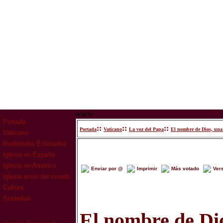
www
Portada
::
::
::
Portada
Vaticano
La voz del Papa
El nombre de Dios, una i
Vaticano
Realidades Eclesiales
Iglesia en España
Iglesia en América
Enviar por @
Imprimir
Más votado
Ver
Iglesia resto del mundo
Cultura
Sociedad
El nombre de Di