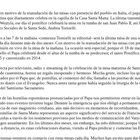
otivo de la reanudación de las misas con presencia del pueblo en Italia, el papa 
ina que diariamente celebra en la capilla de la Casa Santa Marta. La última transmi
ojtyla, ese día el pontífice celebrará la misa en la tumba de san Juan Pablo II, así l
s Sociales de la Santa Sede, Andrea Tornielli.
s a las 7 de la mañana -comienza Tornielli su editorial- será la última misa de una
a día durante más de dos meses. Con motivo de la reanudación de las misas con pres
isión en vivo de la misa de la mañana. La ocasión será especial, porque el 18 de ma
ello el Papa celebrará desde el altar de la tumba de su predecesor, el santo Pontíf
5 y canonizado en 2014.
ecta por televisión, radio y streaming de la celebración de la misa matutina de Sant
de cuarentena, fueron un regalo inesperado y hermoso. Mucha gente, incluso los que 
os por el Papa que, de puntillas, al comienzo del día, llamaba a las puertas de su
ro diario con el Evangelio. Nunca antes tanta gente había seguido la liturgia de l
 del Santísimo Sacramento.
ez de las homilías espontáneas pronunciadas por el Papa nos permitieron entrar en 
ndo esos eventos tuvieron lugar. Durante la emergencia que nos obligó a permanecer
cia de este magisterio cotidiano, aún más decisivo en momentos de incertidumbre, d
 homilías de Santa Marta representan un aspecto significativo del servicio de Fra
irlas a través de los resúmenes provistos por los medios de comunicación del Vatic
ogen anualmente. En los últimos dos meses, sin embargo, ha sido diferente, porque l
 a distancia, en estas celebraciones diarias, viendo al Papa predicar y comentar las
rsonas entraron en contacto con estas misas cada día. Muchos han escrito para dar l