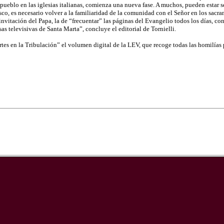
pueblo en las iglesias italianas, comienza una nueva fase. A muchos, pueden estar seg
sco, es necesario volver a la familiaridad de la comunidad con el Señor en los sacr
 invitación del Papa, la de “frecuentar” las páginas del Evangelio todos los días, co
s televisivas de Santa Marta”, concluye el editorial de Tornielli.
tes en la Tribulación” el volumen digital de la LEV, que recoge todas las homilías