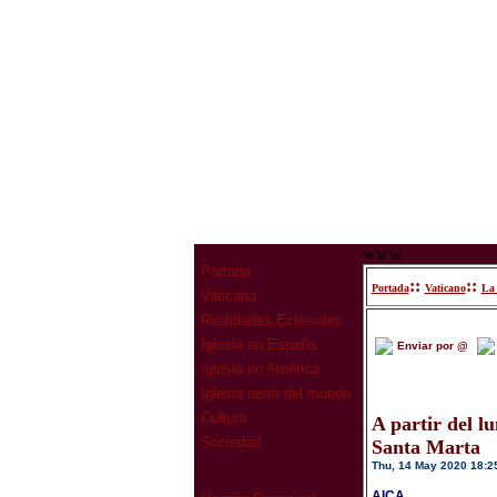
www
Portada
::
::
Portada
Vaticano
La 
Vaticano
Realidades Eclesiales
Iglesia en España
Enviar por @
Iglesia en América
Iglesia resto del mundo
Cultura
A partir del l
Sociedad
Santa Marta
Thu, 14 May 2020 18:2
AICA