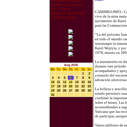
·
Homilia Dominical
·
Hablan los Obispos
·
Fe y Razón
CAMINEO.INFO.- Con m
·
Reflexion en libertad
vivo de la misa matut
·
Colaboraciones
nacimiento de Karol W
para las Cominacione
“La del próximo lune
en todo el mundo cad
interrumpir la transm
Karol Wojtyla, y por 
1978, muerto en 200
La transmisión en dir
Aug 2026
durante este período 
Mo
Tu
We
Th
Fr
Sa
Su
acompañados y apoyad
1
2
consuelo del encuent
3
4
5
6
7
8
9
adoración silenciosa
10
11
12
13
14
15
16
17
18
19
20
21
22
23
La belleza y sencill
24
25
26
27
28
29
30
estado presentes cua
31
confirmó la importan
sobre el futuro. Las
acostumbrados a segu
Vaticana que las rec
de participar, aunque
Varios millones de pe