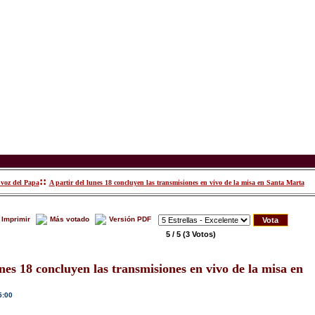
::
voz del Papa
A partir del lunes 18 concluyen las transmisiones en vivo de la misa en Santa Marta
Imprimir
Más votado
Versión PDF
5 / 5
(3 Votos)
unes 18 concluyen las transmisiones en vivo de la misa en
5:00