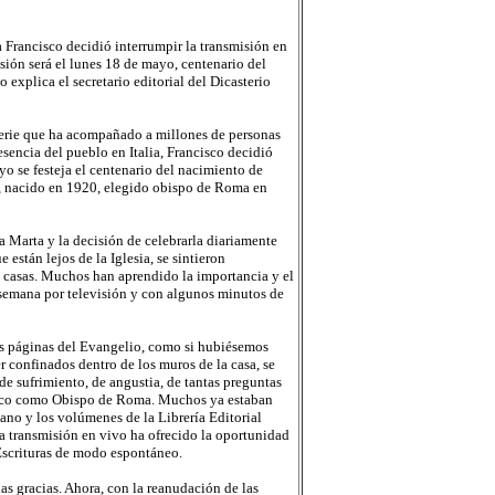
Francisco decidió interrumpir la transmisión en
sión será el lunes 18 de mayo, centenario del
o explica el secretario editorial del Dicasterio
 serie que ha acompañado a millones de personas
encia del pueblo en Italia, Francisco decidió
yo se festeja el centenario del nacimiento de
ice, nacido en 1920, elegido obispo de Roma en
a Marta y la decisión de celebrarla diariamente
están lejos de la Iglesia, se sintieron
s casas. Muchos han aprendido la importancia y el
a semana por televisión y con algunos minutos de
las páginas del Evangelio, como si hubiésemos
 confinados dentro de los muros de la casa, se
e sufrimiento, de angustia, de tantas preguntas
ncisco como Obispo de Roma. Muchos ya estaban
ano y los volúmenes de la Librería Editorial
a transmisión en vivo ha ofrecido la oportunidad
 Escrituras de modo espontáneo.
as gracias. Ahora, con la reanudación de las