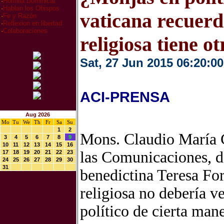
·
Homilia Dominical
·
Hablan los Obispos
vaticana recuerd
·
Fe y Razón
·
Reflexion en libertad
·
Colaboraciones
religiosa tiene ot
Sat, 27 Jun 2015 06:20:00
ACI-PRENSA
Aug 2026
Mo
Tu
We
Th
Fr
Sa
Su
1
2
Mons. Claudio María Ce
3
4
5
6
7
8
9
10
11
12
13
14
15
16
las Comunicaciones, de
17
18
19
20
21
22
23
24
25
26
27
28
29
30
31
benedictina Teresa For
religiosa no debería v
político de cierta man