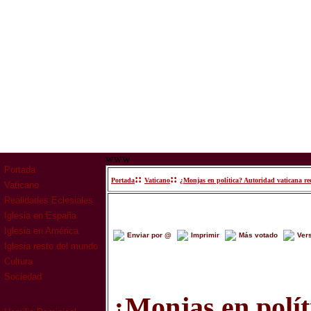
www
Portada
::
::
Portada
Vaticano
¿Monjas en política? Autoridad vaticana rec
Vaticano
Realidades Eclesiales
Iglesia en España
Iglesia en América
Enviar por @
Imprimir
Más votado
Ver
Iglesia resto del mundo
Cultura
Sociedad
¿Monjas en polít