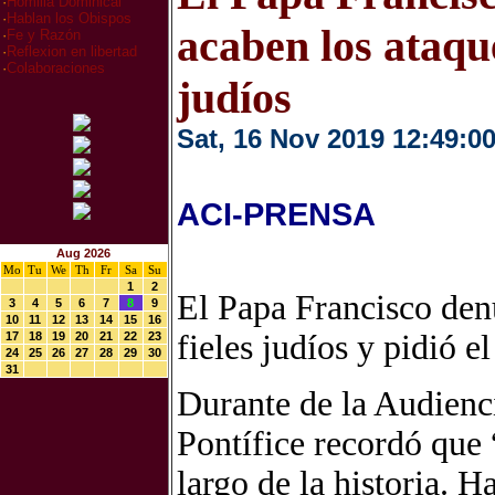
·
Homilia Dominical
·
Hablan los Obispos
acaben los ataqu
·
Fe y Razón
·
Reflexion en libertad
·
Colaboraciones
judíos
Sat, 16 Nov 2019 12:49:0
ACI-PRENSA
Aug 2026
Mo
Tu
We
Th
Fr
Sa
Su
1
2
El Papa Francisco den
3
4
5
6
7
8
9
10
11
12
13
14
15
16
fieles judíos y pidió e
17
18
19
20
21
22
23
24
25
26
27
28
29
30
31
Durante de la Audienc
Pontífice recordó que 
largo de la historia. 