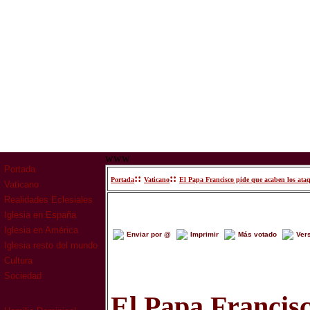
www
Portada
::
::
Portada
Vaticano
El Papa Francisco pide que acaben los ataq
Vaticano
Realidades Eclesiales
Iglesia en España
Iglesia en América
Enviar por @
Imprimir
Más votado
Ver
Iglesia resto del mundo
Cultura
Sociedad
El Papa Francisc