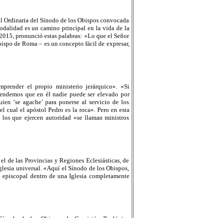
al Ordinaria del Sínodo de los Obispos convocada
odalidad es un camino principal en la vida de la
 2015, pronunció estas palabras: «Lo que el Señor
obispo de Roma – es un concepto fácil de expresar,
prender el propio ministerio jerárquico». «Si
tendemos que en él nadie puede ser elevado por
uien ‘se agache’ para ponerse al servicio de los
l cual el apóstol Pedro es la roca». Pero en esta
 los que ejercen autoridad «se llaman ministros
 el de las Provincias y Regiones Eclesiásticas, de
Iglesia universal. «Aquí el Sínodo de los Obispos,
ad episcopal dentro de una Iglesia completamente