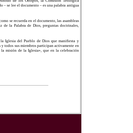
 Sínodo de los Obispos, la Comisión Teológica
odo – se lee el documento – es una palabra antigua
s, como se recuerda en el documento, las asambleas
z de la Palabra de Dios, preguntas doctrinales,
la Iglesia del Pueblo de Dios que manifiesta y
a y todos sus miembros participan activamente en
la misión de la Iglesia», que en la celebración