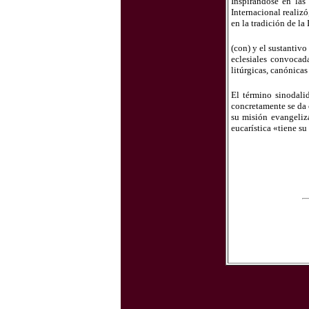
Inspirándose en las
Internacional realizó
en la tradición de la
(con) y el sustantiv
eclesiales convocada
litúrgicas, canónicas
El término sinodali
concretamente se da 
su misión evangeliz
eucarística «tiene s