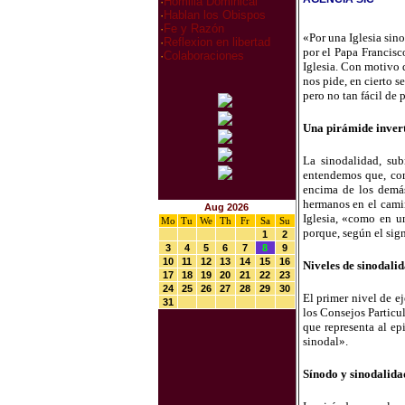
·
Homilia Dominical
·
Hablan los Obispos
·
Fe y Razón
«Por una Iglesia sin
·
Reflexion en libertad
por el Papa Francisc
·
Colaboraciones
Iglesia. Con motivo 
nos pide, en cierto s
pero no tan fácil de 
Una pirámide inver
La sinodalidad, sub
entendemos que, com
encima de los demás»
hermanos en el camin
Aug 2026
Iglesia, «como en u
Mo
Tu
We
Th
Fr
Sa
Su
porque, según el sign
1
2
3
4
5
6
7
8
9
10
11
12
13
14
15
16
Niveles de sinodali
17
18
19
20
21
22
23
24
25
26
27
28
29
30
El primer nivel de ej
31
los Consejos Particu
que representa al ep
sinodal».
Sínodo y sinodalida