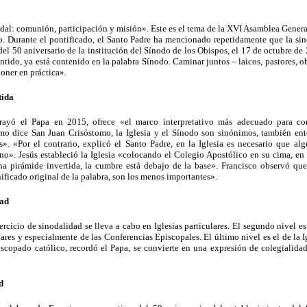
odal: comunión, participación y misión». Este es el tema de la XVI Asamblea Gener
o. Durante el pontificado, el Santo Padre ha mencionado repetidamente que la sin
del 50 aniversario de la institución del Sínodo de los Obispos, el 17 de octubre de
entido, ya está contenido en la palabra Sínodo. Caminar juntos – laicos, pastores, 
poner en práctica».
tida
rayó el Papa en 2015, ofrece «el marco interpretativo más adecuado para com
o dice San Juan Crisóstomo, la Iglesia y el Sínodo son sinónimos, también en
. «Por el contrario, explicó el Santo Padre, en la Iglesia es necesario que alg
o». Jesús estableció la Iglesia «colocando el Colegio Apostólico en su cima, en e
na pirámide invertida, la cumbre está debajo de la base». Francisco observó que
ificado original de la palabra, son los menos importantes».
dad
ercicio de sinodalidad se lleva a cabo en Iglesias particulares. El segundo nivel es
lares y especialmente de las Conferencias Episcopales. El último nivel es el de la 
iscopado católico, recordó el Papa, se convierte en una expresión de colegialid
d