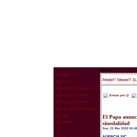
www
Portada
::
::
Portada
Vaticano
El 
Vaticano
Realidades Eclesiales
Iglesia en España
Enviar por @
Iglesia en América
Iglesia resto del mundo
Cultura
El Papa anunci
Sociedad
sinodalidad
Sun, 22 Mar 2020 06:4
AGENCIA SIC