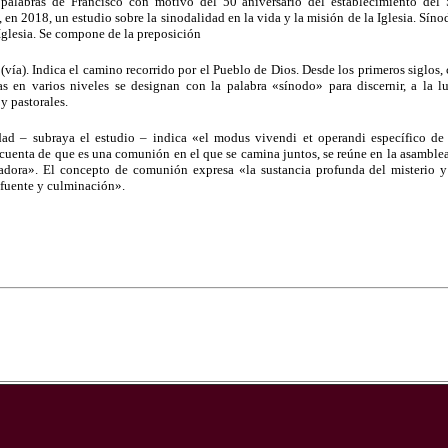
 palabras de Francisco con motivo del 50 aniversario del establecimiento del
, en 2018, un estudio sobre la sinodalidad en la vida y la misión de la Iglesia. Sín
 Iglesia. Se compone de la preposición
o (vía). Indica el camino recorrido por el Pueblo de Dios. Desde los primeros siglo
s en varios niveles se designan con la palabra «sínodo» para discernir, a la lu
 y pastorales.
dad – subraya el estudio – indica «el modus vivendi et operandi específico de 
cuenta de que es una comunión en el que se camina juntos, se reúne en la asamble
adora». El concepto de comunión expresa «la sustancia profunda del misterio y 
u fuente y culminación».