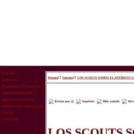
www
Portada
::
::
Portada
Vaticano
LOS SCOUTS SOMOS EL ANTÍDOTO C
Vaticano
Realidades Eclesiales
Iglesia en España
Iglesia en América
Enviar por @
Imprimir
Más votado
Ver
Iglesia resto del mundo
Cultura
Sociedad
LOS SCOUTS 