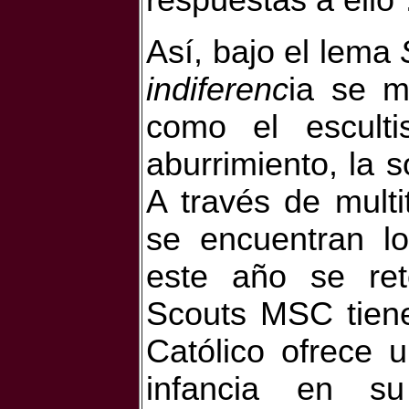
respuestas a ello”
Así, bajo el lema
indiferenc
ia
se mu
como el escul
aburrimiento, la 
A través de
mult
se encuentran 
este año se re
Scouts MSC tiene
Católico ofrece 
infancia en su