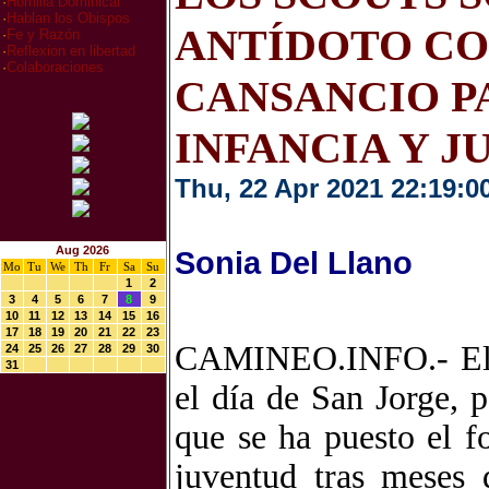
·
Homilia Dominical
·
Hablan los Obispos
ANTÍDOTO CO
·
Fe y Razón
·
Reflexion en libertad
·
Colaboraciones
CANSANCIO P
INFANCIA Y 
Thu, 22 Apr 2021 22:19:0
Aug 2026
Sonia Del Llano
Mo
Tu
We
Th
Fr
Sa
Su
1
2
3
4
5
6
7
8
9
10
11
12
13
14
15
16
17
18
19
20
21
22
23
CAMINEO.INFO.- El v
24
25
26
27
28
29
30
31
el día de San Jorge, p
que se ha puesto el f
juventud tras meses 