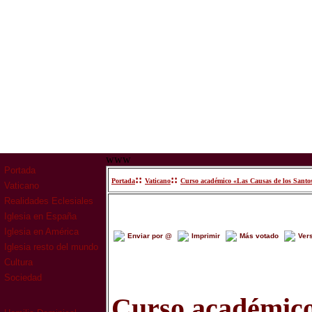
www
Portada
::
::
Portada
Vaticano
Curso académico «Las Causas de los Santos
Vaticano
Realidades Eclesiales
Iglesia en España
Iglesia en América
Enviar por @
Imprimir
Más votado
Ver
Iglesia resto del mundo
Cultura
Sociedad
Curso académic