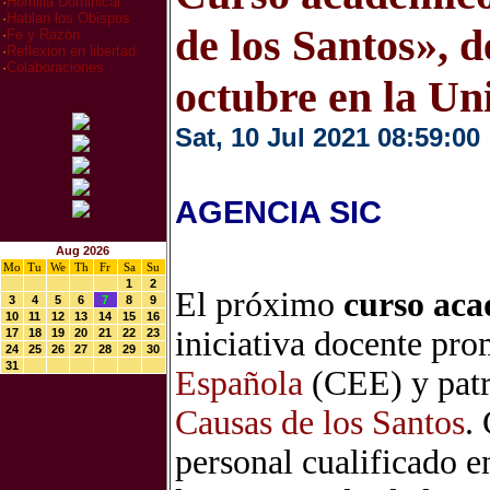
·
Homilia Dominical
·
Hablan los Obispos
de los Santos», d
·
Fe y Razón
·
Reflexion en libertad
·
Colaboraciones
octubre en la U
Sat, 10 Jul 2021 08:59:00
AGENCIA SIC
Aug 2026
Mo
Tu
We
Th
Fr
Sa
Su
1
2
El próximo
curso ac
3
4
5
6
7
8
9
10
11
12
13
14
15
16
iniciativa docente pr
17
18
19
20
21
22
23
24
25
26
27
28
29
30
31
Española
(CEE) y patr
Causas de los Santos
.
personal cualificado en