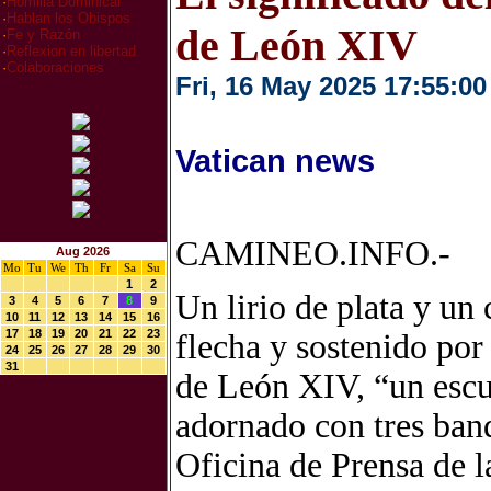
·
Homilia Dominical
·
Hablan los Obispos
de León XIV
·
Fe y Razón
·
Reflexion en libertad
·
Colaboraciones
Fri, 16 May 2025 17:55:00
Vatican news
CAMINEO.INFO.-
Aug 2026
Mo
Tu
We
Th
Fr
Sa
Su
1
2
Un lirio de plata y un
3
4
5
6
7
8
9
10
11
12
13
14
15
16
17
18
19
20
21
22
23
flecha y sostenido por
24
25
26
27
28
29
30
31
de León XIV, “un escu
adornado con tres band
Oficina de Prensa de l