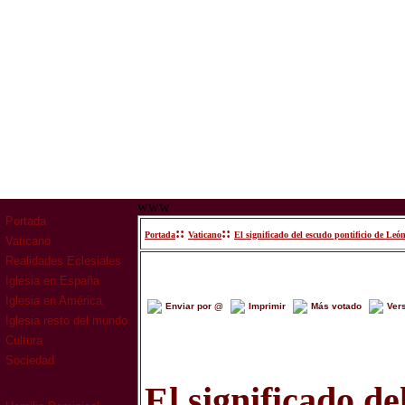
www
Portada
::
::
Portada
Vaticano
El significado del escudo pontificio de Le
Vaticano
Realidades Eclesiales
Iglesia en España
Iglesia en América
Enviar por @
Imprimir
Más votado
Ver
Iglesia resto del mundo
Cultura
Sociedad
El significado de