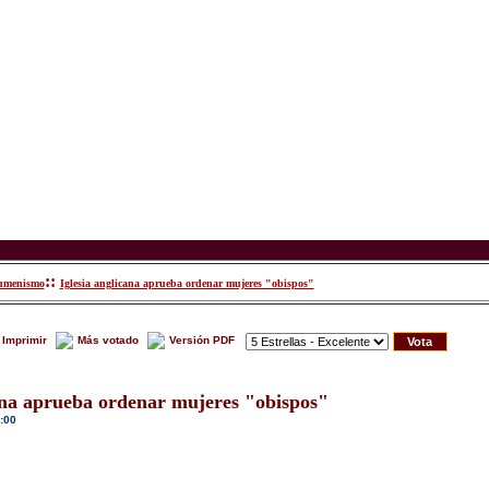
::
umenismo
Iglesia anglicana aprueba ordenar mujeres "obispos"
Imprimir
Más votado
Versión PDF
cana aprueba ordenar mujeres "obispos"
:00