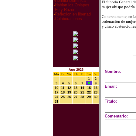
·
Homilia Dominical
El Sínodo General de 
·
Hablan los Obispos
mujer obispo podría 
·
Fe y Razón
·
Reflexion en libertad
Concretamente, en la 
·
Colaboraciones
ordenación de mujeres
y cinco abstenciones
Aug 2026
Nombre:
Mo
Tu
We
Th
Fr
Sa
Su
1
2
3
4
5
6
7
8
9
Email:
10
11
12
13
14
15
16
17
18
19
20
21
22
23
24
25
26
27
28
29
30
Titulo:
31
Comentario: