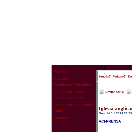
www
Portada
::
::
Portada
Vaticano
Ec
Vaticano
Realidades Eclesiales
Iglesia en España
Enviar por @
Iglesia en América
Iglesia resto del mundo
Iglesia angli
Cultura
Mon, 14 Jul 2014 23:59
Sociedad
ACI-PRENSA