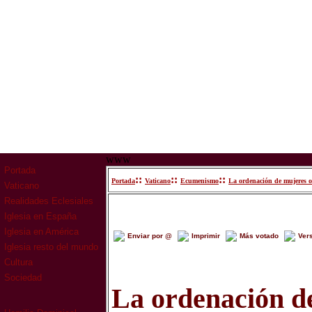
www
Portada
::
::
::
Portada
Vaticano
Ecumenismo
La ordenación de mujeres 
Vaticano
Realidades Eclesiales
Iglesia en España
Iglesia en América
Enviar por @
Imprimir
Más votado
Ver
Iglesia resto del mundo
Cultura
Sociedad
La ordenación d