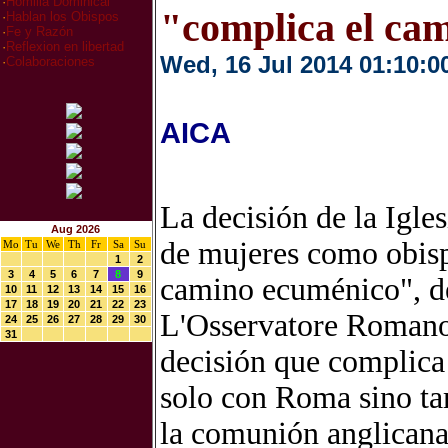
·
Homilia Dominical
"complica el ca
·
Hablan los Obispos
·
Fe y Razón
·
Reflexion en libertad
Wed, 16 Jul 2014 01:10:0
·
Colaboraciones
AICA
La decisión de la Igles
Aug 2026
de mujeres como obisp
Mo
Tu
We
Th
Fr
Sa
Su
1
2
3
4
5
6
7
8
9
camino ecuménico", de
10
11
12
13
14
15
16
17
18
19
20
21
22
23
L'Osservatore Romano,
24
25
26
27
28
29
30
31
decisión que complica
solo con Roma sino ta
la comunión anglicana 