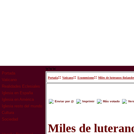
www
Portada
::
::
::
Portada
Vaticano
Ecumenismo
Miles de luteranos finland
Vaticano
Realidades Eclesiales
Iglesia en España
Iglesia en América
Enviar por @
Imprimir
Más votado
Ver
Iglesia resto del mundo
Cultura
Sociedad
Miles de luteran