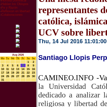
·
Homilia Dominical
·
Hablan los Obispos
representantes d
·
Fe y Razón
·
Reflexion en libertad
·
Colaboraciones
católica, islámic
UCV sobre libert
Thu, 14 Jul 2016 11:01:00
Aug 2026
Santiago Llopis Per
Mo
Tu
We
Th
Fr
Sa
Su
1
2
3
4
5
6
7
8
9
10
11
12
13
14
15
16
17
18
19
20
21
22
23
CAMINEO.INFO -Va
24
25
26
27
28
29
30
31
la Universidad Cató
dedicado a analizar l
religiosa y libertad d