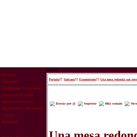
www
Portada
::
::
::
Portada
Vaticano
Ecumenismo
Una mesa redonda con repres
Vaticano
Realidades Eclesiales
Iglesia en España
Iglesia en América
Enviar por @
Imprimir
Más votado
Ver
Iglesia resto del mundo
Cultura
Sociedad
Una mesa redon