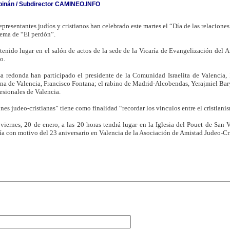
rpinán / Subdirector CAMINEO.INFO
presentantes judíos y cristianos han celebrado este martes el “Día de las relacione
tema de “El perdón”.
enido lugar en el salón de actos de la sede de la Vicaría de Evangelización del A
o.
 redonda han participado el presidente de la Comunidad Israelita de Valencia, I
ana de Valencia, Francisco Fontana; el rabino de Madrid-Alcobendas, Yerajmiel Bar
esionales de Valencia.
ones judeo-cristianas” tiene como finalidad “recordar los vínculos entre el cristian
iernes, 20 de enero, a las 20 horas tendrá lugar en la Iglesia del Pouet de San 
ía con motivo del 23 aniversario en Valencia de la Asociación de Amistad Judeo-Cri