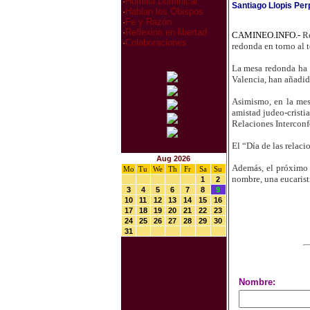
·
Homilia Dominical
Santiago Llopis Pe
·
Hablan los Obispos
·
Fe y Razón
·
Reflexion en libertad
CAMINEO.INFO.-
Re
·
Colaboraciones
redonda en torno al 
La mesa redonda ha t
Valencia, han añadid
Asimismo, en la mesa
amistad judeo-cristi
Relaciones Interconf
El “Día de las relaci
Aug 2026
Además, el próximo v
Mo
Tu
We
Th
Fr
Sa
Su
nombre, una eucarist
1
2
3
4
5
6
7
8
9
10
11
12
13
14
15
16
17
18
19
20
21
22
23
24
25
26
27
28
29
30
31
Nombre: