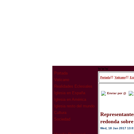
www
Portada
::
::
Portada
Vaticano
Ec
Vaticano
Realidades Eclesiales
Iglesia en España
Enviar por @
Iglesia en América
Iglesia resto del mundo
Cultura
Representantes
Sociedad
redonda sobre 
Wed, 18 Jan 2017 13:0