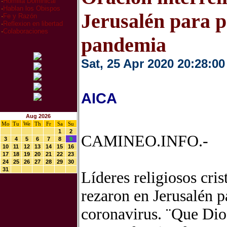
·
Homilia Dominical
·
Hablan los Obispos
Jerusalén para pe
·
Fe y Razón
·
Reflexion en libertad
·
Colaboraciones
pandemia
Sat, 25 Apr 2020 20:28:00
AICA
Aug 2026
Mo
Tu
We
Th
Fr
Sa
Su
1
2
CAMINEO.INFO.-
3
4
5
6
7
8
9
10
11
12
13
14
15
16
17
18
19
20
21
22
23
24
25
26
27
28
29
30
31
Líderes religiosos cri
rezaron en Jerusalén p
coronavirus. ¨Que Dios