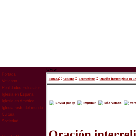
www
Portada
::
::
::
Portada
Vaticano
Ecumenismo
Oración interreligiosa en J
Vaticano
Realidades Eclesiales
Iglesia en España
Iglesia en América
Enviar por @
Imprimir
Más votado
Ver
Iglesia resto del mundo
Cultura
Sociedad
Oración interrel