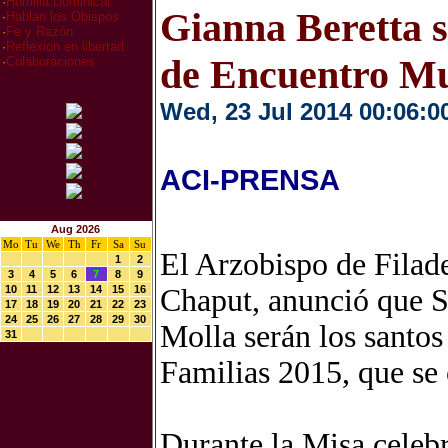
·
Homilia Dominical
Gianna Beretta 
·
Hablan los Obispos
·
Fe y Razón
·
Reflexion en libertad
de Encuentro Mun
·
Colaboraciones
Wed, 23 Jul 2014 00:06:0
ACI-PRENSA
Aug 2026
Mo
Tu
We
Th
Fr
Sa
Su
El Arzobispo de Filad
1
2
3
4
5
6
7
8
9
10
11
12
13
14
15
16
Chaput, anunció que S
17
18
19
20
21
22
23
24
25
26
27
28
29
30
Molla serán los santos
31
Familias 2015, que se 
Durante la Misa celebr