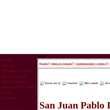
www
Portada
::
::
::
Portada
Iglesia en el mundo
Conmemoraciones y eventos I
Vaticano
Realidades Eclesiales
Iglesia en España
Iglesia en América
Enviar por @
Imprimir
Más votado
Ver
Iglesia resto del mundo
Cultura
Sociedad
San Juan Pablo I