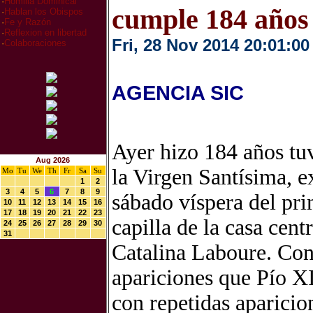
·
Homilia Dominical
cumple 184 años
·
Hablan los Obispos
·
Fe y Razón
·
Reflexion en libertad
Fri, 28 Nov 2014 20:01:00
·
Colaboraciones
AGENCIA SIC
Ayer hizo 184 años tu
Aug 2026
la Virgen Santísima, 
Mo
Tu
We
Th
Fr
Sa
Su
1
2
3
4
5
6
7
8
9
sábado víspera del pri
10
11
12
13
14
15
16
17
18
19
20
21
22
23
capilla de la casa centr
24
25
26
27
28
29
30
31
Catalina Laboure. Con
apariciones que Pío X
con repetidas aparici