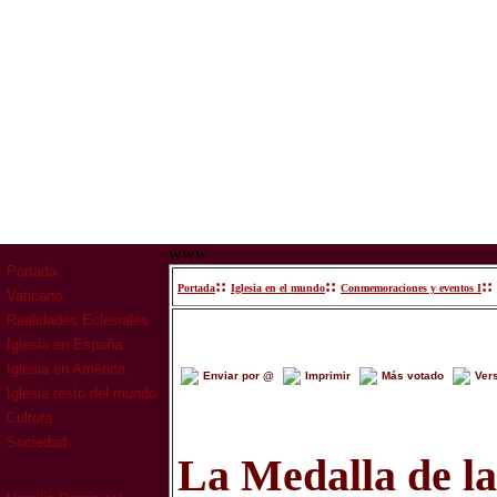
www
Portada
::
::
::
Portada
Iglesia en el mundo
Conmemoraciones y eventos I
Vaticano
Realidades Eclesiales
Iglesia en España
Iglesia en América
Enviar por @
Imprimir
Más votado
Ver
Iglesia resto del mundo
Cultura
Sociedad
La Medalla de l