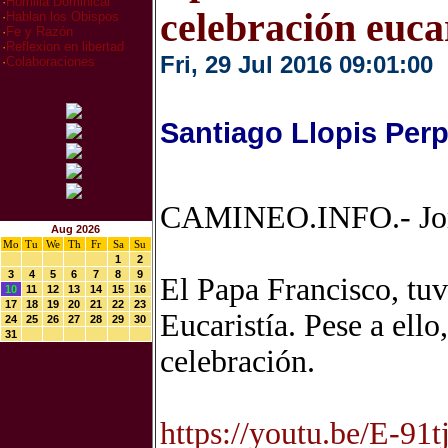
·
Homilia Dominical
celebración euca
·
Hablan los Obispos
·
Fe y Razón
·
Reflexion en libertad
Fri, 29 Jul 2016 09:01:00
·
Colaboraciones
Santiago Llopis Per
CAMINEO.INFO.- Jorn
Aug 2026
Mo
Tu
We
Th
Fr
Sa
Su
1
2
3
4
5
6
7
8
9
El Papa Francisco, tuv
10
11
12
13
14
15
16
17
18
19
20
21
22
23
Eucaristía. Pese a ello
24
25
26
27
28
29
30
31
celebración.
https://youtu.be/E-91