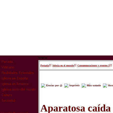
www
Portada
::
::
::
Portada
Iglesia en el mundo
Conmemoraciones y eventos I
Vaticano
Realidades Eclesiales
Iglesia en España
Iglesia en América
Enviar por @
Imprimir
Más votado
Ver
Iglesia resto del mundo
Cultura
Sociedad
Aparatosa caída 