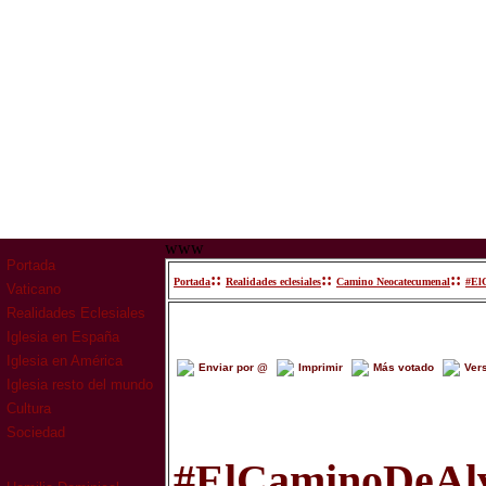
www
Portada
::
::
::
Portada
Realidades eclesiales
Camino Neocatecumenal
#ElC
Vaticano
Realidades Eclesiales
Iglesia en España
Iglesia en América
Enviar por @
Imprimir
Más votado
Ver
Iglesia resto del mundo
Cultura
Sociedad
#ElCaminoDeAlva