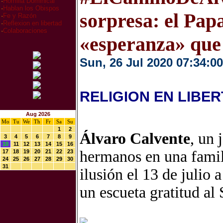
·
Homilia Dominical
·
Hablan los Obispos
sorpresa: el Papa
·
Fe y Razón
·
Reflexion en libertad
·
Colaboraciones
«esperanza» que
Sun, 26 Jul 2020 07:34:00
RELIGION EN LIBE
Aug 2026
Mo
Tu
We
Th
Fr
Sa
Su
1
2
Álvaro Calvente
, un 
3
4
5
6
7
8
9
10
11
12
13
14
15
16
hermanos en una famil
17
18
19
20
21
22
23
24
25
26
27
28
29
30
31
ilusión el 13 de julio
un escueta gratitud al 