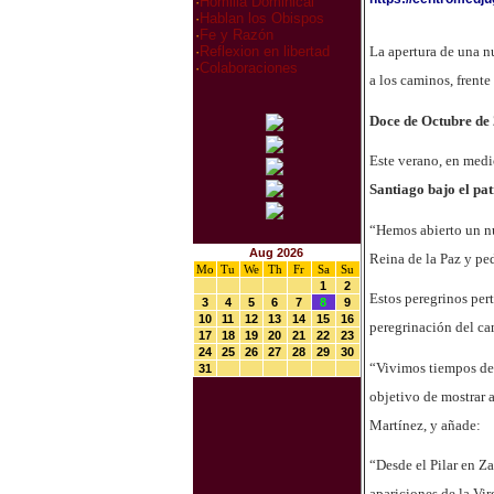
·
Homilia Dominical
·
Hablan los Obispos
·
Fe y Razón
La apertura de una nu
·
Reflexion en libertad
·
Colaboraciones
a los caminos, frente
Doce de Octubre de
Este verano, en med
Santiago bajo el pa
“Hemos abierto un nu
Aug 2026
Reina de la Paz y ped
Mo
Tu
We
Th
Fr
Sa
Su
1
2
Estos peregrinos pert
3
4
5
6
7
8
9
10
11
12
13
14
15
16
peregrinación del ca
17
18
19
20
21
22
23
24
25
26
27
28
29
30
“Vivimos tiempos de 
31
objetivo de mostrar a
Martínez, y añade:
“Desde el Pilar en Z
apariciones de la Vi