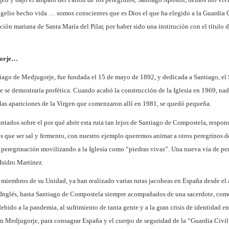
gelio hecho vida … somos conscientes que es Dios el que ha elegido a la Guardia C
ión mariana de Santa María del Pilar, por haber sido una institución con el título d
gorje…
iago de Medjugorje, fue fundada el 15 de mayo de 1892, y dedicada a Santiago, el S
e se demostraría profética. Cuando acabó la construcción de la Iglesia en 1969, nad
s las apariciones de la Virgen que comenzaron allí en 1981, se quedó pequeña.
ados sobre el por qué abrir esta ruta tan lejos de Santiago de Compostela, respondi
 que ser sal y fermento, con nuestro ejemplo queremos animar a otros peregrinos d
e peregrinación movilizando a la Iglesia como “piedras vivas”. Una nueva vía de per
sidro Martínez.
 miembros de su Unidad, ya han realizado varias rutas jacobeas en España desde e
Inglés, hasta Santiago de Compostela siempre acompañados de una sacerdote, como 
ebido a la pandemia, al sufrimiento de tanta gente y a la gran crisis de identidad e
n Medjugorje, para consagrar España y el cuerpo de seguridad de la “Guardia Civil”