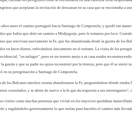
regrinos que aceptaran la invitación de descansar en su casa que se encontraba a un
 años antes el camino portugués hacia Santiago de Compostela, y quedó tan maravi
dos que había que abrir un camino a Medjugorje, pero le tomaron por loco. Contaba 
no que reavivara nuevamente la Fe, que fue abandonada desde la guerra de los Balca
dos en hacer dinero, enfocándose únicamente en el turismo. La visita de los peregrin
rovidencial, “un milagro”, pues en un terreno anejo a su casa estaba reconstruyendo
 la guerra y que su padre no quiso reconstruir por la tristeza, pero que él se sintió i
ó en su peregrinación a Santiago de Compostela.
a de los Balcanes muchos croatas abandonaron la Fe, preguntándose dónde estaba Dio
enten consolados, y se abren de nuevo a la fe que da respuesta a sus interrogantes”, 
os vieron como muchas personas que vivían en los trayectos quedaban maravilladas 
o y regalándoles generosamente lo que tenían para hacerles el camino más llevadero: