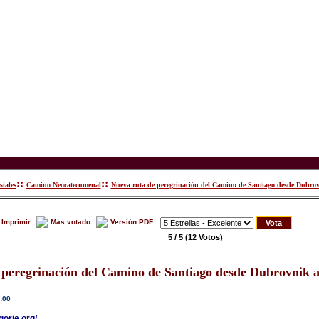
::
::
siales
Camino Neocatecumenal
Nueva ruta de peregrinación del Camino de Santiago desde Dubro
Imprimir
Más votado
Versión PDF
5 / 5
(12 Votos)
 peregrinación del Camino de Santiago desde Dubrovnik 
:00
gorje.org/