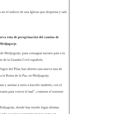
er el indicio de una Iglesia que despierta y sale
ueva ruta de peregrinación del camino de
 Medjugorje.
e Medjugorje, para consagrar nuestro país a la
te de la Guardia Civil española.
irgen del Pilar, han abierto una nueva ruta de
a la Reina de la Paz, en Medjugorje.
ar y animar a otros a hacerlo también, con el
esaria para vencer el mal”, comenta el teniente
 Medjugorje, donde han tenido lugar ultimas
iviendo sucesivas peregrinaciones como un