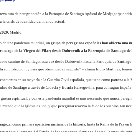
eva ruta de peregrinación a la Parroquia de Santiago Apóstol de Medjugorje podría s
 a la crisis de identidad del mundo actual.
 2020
, Madrid.
io de una pandemia mundial,
un grupo de peregrinos españoles han abierto una n
tronazgo de la Virgen del Pilar; desde Dubrovnik a la Parroquia de Santiago de
evo camino de Santiago, esta vez desde Dubrovnik hasta la Parroquia de Santiago d
ir su protección, y para que otros puedan seguirlo” – afirma Isidro Martínez, tenien
enecientes en su mayoría a la Guardia Civil española, que tiene como patrona a la V
mino de Santiago a través de Croacia y Bosnia Herzegovina, para consagrar España 
guerra espiritual, y con esta pandemia mundial es más necesario que nunca peregrin
l mundo que la Iglesia es una, y que peregrinar reaviva la fe de los pueblos, tan nec
aragoza, como primera aparición mariana de la historia, hasta la Reina de la Paz en
rgen y bajo el amparo del Patrón de los peregrinos, Santiago Apóstol, hemos ido v