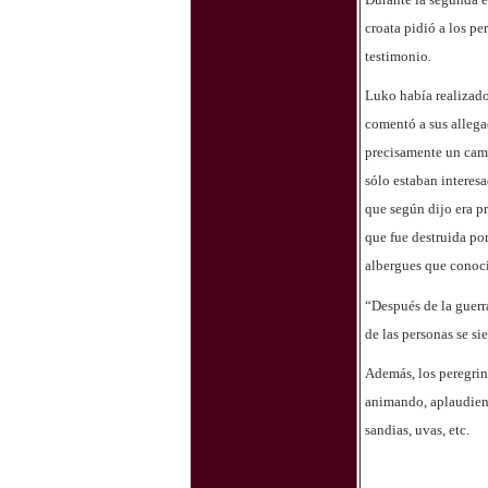
croata pidió a los pe
testimonio.
Luko había realizado
comentó a sus allega
precisamente un cami
sólo estaban interesa
que según dijo era p
que fue destruida por
albergues que conoci
“Después de la guerr
de las personas se si
Además, los peregrin
animando, aplaudiend
sandias, uvas, etc.