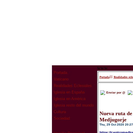
www
Portada
::
Portada
Realidades ecle
Vaticano
Realidades Eclesiales
Iglesia en España
Enviar por @
Iglesia en América
Iglesia resto del mundo
Cultura
Nueva ruta de
Sociedad
Medjugorje
Thu, 29 Oct 2020 20:27
https://centromedju