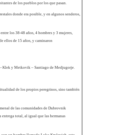
bitantes de los pueblos por los que pasan.
restales donde era posible, y en algunos senderos,
ntre los 38-48 años, 4 hombres y 3 mujeres,
de ellos de 15 años, y caminaron
on- Klek y Metkovik – Santiago de Medjugorje.
itualidad de los propios peregrinos, sino también
cumenal de las comunidades de Dubrovnik
 entrega total, al igual que las hermanas
da con un hombre llamado Luko Krylevich, este