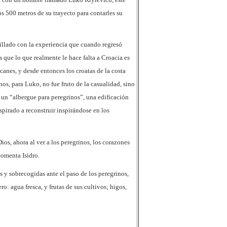
os 500 metros de su trayecto para contarles su
llado con la experiencia que cuando regresó
que lo que realmente le hace falta a Croacia es
nes, y desde entonces los croatas de la costa
os, para Luko, no fue fruto de la casualidad, sino
 un “albergue para peregrinos”, una edificación
nspirado a reconstruir inspirándose en los
s, ahora al ver a los peregrinos, los corazones
comenta Isidro.
y sobrecogidas ante el paso de los peregrinos,
 agua fresca, y frutas de sus cultivos; higos,