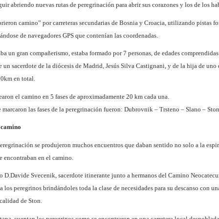
guir abriendo nuevas rutas de peregrinación para abrir sus corazones y los de los ha
rieron camino” por carreteras secundarias de Bosnia y Croacia, utilizando pistas fo
dándose de navegadores GPS que contenían las coordenadas.
ba un gran compañerismo, estaba formado por 7 personas, de edades comprendidas e
un sacerdote de la diócesis de Madrid, Jesús Silva Castignani, y de la hija de uno 
km en total.
earon el camino en 5 fases de aproximadamente 20 km cada una.
 marcaron las fases de la peregrinación fueron: Dubrovnik – Trsteno – Slano – St
l camino
peregrinación se produjeron muchos encuentros que daban sentido no solo a la espir
se encontraban en el camino.
oco D.Davide Svecenik, sacerdote itinerante junto a hermanos del Camino Neocate
a los peregrinos brindándoles toda la clase de necesidades para su descanso con una
calidad de Ston.
tapa, cuentan los peregrinos como se encontraron en una carretera local despobla