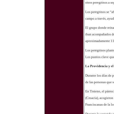
otros peregrinos a se
Los peregrinos se “ab
campo a través, ayu
El grupo donde reina
iban acompañados de 
aproximadamente 110
Los peregrinos plant
Los puntos clave que
La Providencia y e
Durante los días de 
de las personas que 
En Trsteno, el párr
(Croacia), acogieron 
Franciscanas de la lo
Durante la segunda e