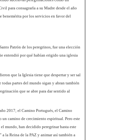
ivil para consagrarla a su Madre desde el año
e benemérita por los servicios en favor del
anto Patrón de los peregrinos, fue una elección
ie entendió por qué habían erigido una iglesia
eron que la Iglesia tiene que despertar y ser sal
e todas partes del mundo sigan y abran también
egrinación que se abre para dar sentido al
l año 2017; el Camino Portugués, el Camino
un camino de crecimiento espiritual. Pero este
n el mundo, han decidido peregrinar hasta este
 a la Reina de la PAZ y animar así también a