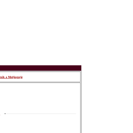
vnik a Medjugorje
a