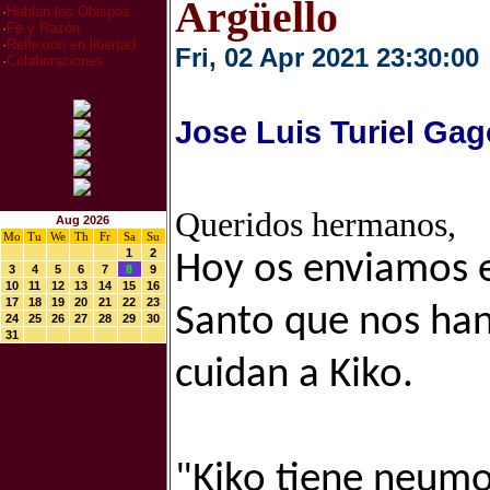
Argüello
·
Hablan los Obispos
·
Fe y Razón
·
Reflexion en libertad
Fri, 02 Apr 2021 23:30:00
·
Colaboraciones
Jose Luis Turiel Gag
Queridos hermanos,
Aug 2026
Mo
Tu
We
Th
Fr
Sa
Su
1
2
Hoy os enviamos e
3
4
5
6
7
8
9
10
11
12
13
14
15
16
17
18
19
20
21
22
23
Santo que nos han
24
25
26
27
28
29
30
31
cuidan a Kiko.
"Kiko tiene neumo