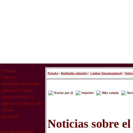
www
Portada
::
::
::
Portada
Realidades eclesiales
Camino Neocatecumenal
Notici
Vaticano
Realidades Eclesiales
Iglesia en España
Enviar por @
Imprimir
Más votado
Ver
Iglesia en América
Iglesia resto del mundo
Cultura
Sociedad
Noticias sobre e
·
Homilia Dominical