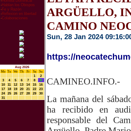
·
Homilia Dominical
·
Hablan los Obispos
ARGÜELLO, I
·
Fe y Razón
·
Reflexion en libertad
·
Colaboraciones
CAMINO NEO
Sun, 28 Jan 2024 09:16:0
https://neocatechume
Aug 2026
Mo
Tu
We
Th
Fr
Sa
Su
1
2
CAMINEO.INFO.-
3
4
5
6
7
8
9
10
11
12
13
14
15
16
17
18
19
20
21
22
23
24
25
26
27
28
29
30
La mañana del sábado
31
ha recibido en audi
responsable del Cam
Argüello, Padre Mario