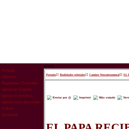
www
Portada
::
::
::
Portada
Realidades eclesiales
Camino Neocatecumenal
EL 
Vaticano
Realidades Eclesiales
Iglesia en España
Iglesia en América
Enviar por @
Imprimir
Más votado
Ver
Iglesia resto del mundo
Cultura
Sociedad
EL PAPA RECI