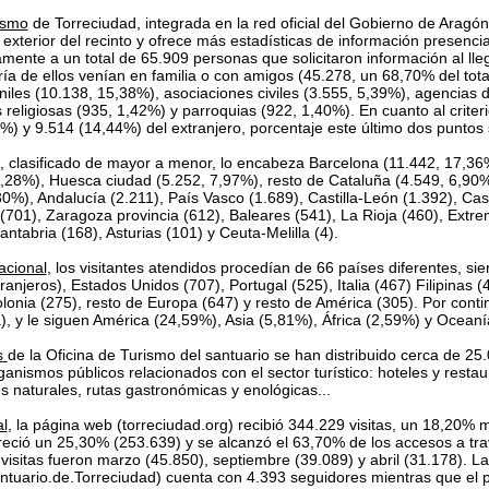
ismo
de Torreciudad, integrada en la red oficial del Gobierno de Aragón
 exterior del recinto y ofrece más estadísticas de información presencia
amente a un total de 65.909 personas que solicitaron información al ll
ría de ellos venían en familia o con amigos (45.278, un 68,70% del total
niles (10.138, 15,38%), asociaciones civiles (3.555, 5,39%), agencias d
 religiosas (935, 1,42%) y parroquias (922, 1,40%). En cuanto al criter
) y 9.514 (14,44%) del extranjero, porcentaje este último dos puntos 
, clasificado de mayor a menor, lo encabeza Barcelona (11.442, 17,3
9,28%), Huesca ciudad (5.252, 7,97%), resto de Cataluña (4.549, 6,90
30%), Andalucía (2.211), País Vasco (1.689), Castilla-León (1.392), Cas
(701), Zaragoza provincia (612), Baleares (541), La Rioja (460), Extrem
ntabria (168), Asturias (101) y Ceuta-Melilla (4).
acional
, los visitantes atendidos procedían de 66 países diferentes, sie
anjeros), Estados Unidos (707), Portugal (525), Italia (467) Filipinas 
lonia (275), resto de Europa (647) y resto de América (305). Por conti
), y le siguen América (24,59%), Asia (5,81%), África (2,59%) y Oceaní
s
de la Oficina de Turismo del santuario se han distribuido cerca de 25
ganismos públicos relacionados con el sector turístico: hoteles y resta
s naturales, rutas gastronómicas y enológicas...
al
, la página web (torreciudad.org) recibió 344.229 visitas, un 18,20
reció un 25,30% (253.639) y se alcanzó el 63,70% de los accesos a tra
 visitas fueron marzo (45.850), septiembre (39.089) y abril (31.178). 
tuario.de.Torreciudad) cuenta con 4.393 seguidores mientras que el pe