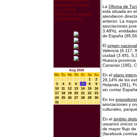
·
Homilia Dominical
·
Hablan los Obispos
La
Oficina de Tur
·
Fe y Razón
está situada en el
·
Reflexion en libertad
atendieron direct
·
Colaboraciones
anterior. La mayo
asociaciones juve
3,48%), entidades
de España (85,56%
El
origen nacional
Valencia (6.117, 
ciudad (3.491, 5,
Huesca provincia 
Canarias (185), Ca
Aug 2026
En el
plano intern
Mo
Tu
We
Th
Fr
Sa
Su
1
2
28,14% de los extr
3
4
5
6
7
8
9
Holanda (281), Po
10
11
12
13
14
15
16
sin contar España
17
18
19
20
21
22
23
24
25
26
27
28
29
30
En los
expositore
31
asociaciones y or
culturales, parque
En el
ámbito digit
usuarios únicos c
de mayor flujo de
(facebook.com/san