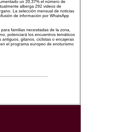
n aumentado un 20,37% el número de
ctualmente alberga 292 videos de
 Órgano. La selección mensual de noticias
 difusión de información por WhatsApp
para familias necesitadas de la zona,
mo, potenciará los encuentros temáticos
 antiguos, gitanos, ciclistas o encajeras
ón en el programa europeo de enoturismo