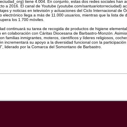
reciudad_org) tiene 4.004. En conjunto, estas dos redes sociales ha
to a 2016. El canal de Youtube (youtube.com/santuariotorreciudad) a
tajes y noticias en televisión y actuaciones del Ciclo Internacional de
o electrónico llega a más de 11.000 usuarios, mientras que la lista de
upera los 1.700 móviles.
dad continuará su tarea de recogida de productos de higiene elemental 
n en colaboración con Cáritas Diocesana de Barbastro-Monzón. Asimis
n familias inmigrantes, moteros, científicos y líderes religiosos, coches
ién incrementará su apoyo a la diversidad funcional con la participaci
all”, liderado por la Comarca del Somontano de Barbastro.