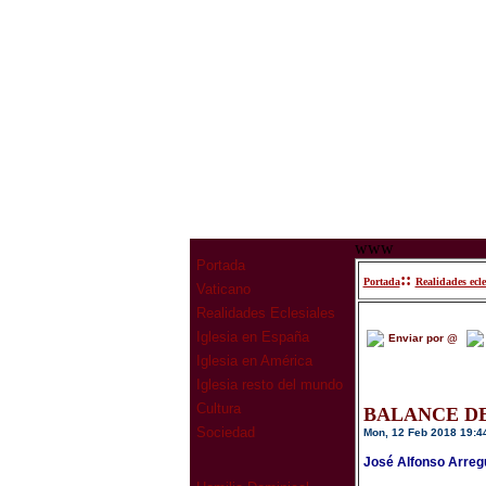
www
Portada
::
Portada
Realidades ecle
Vaticano
Realidades Eclesiales
Iglesia en España
Enviar por @
Iglesia en América
Iglesia resto del mundo
Cultura
BALANCE DE
Sociedad
Mon, 12 Feb 2018 19:4
José Alfonso Arreg