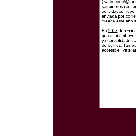
(twitter.com/@tor
seguidores respec
actividades, repor
enviada por corre
creada este año s
En
2018
Torreciu
que se distribuye
ya consolidados co
de bolillos. Tamb
accesible “Vitis4