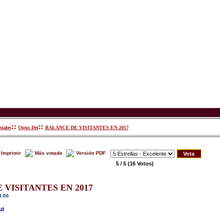
::
::
siales
Opus Dei
BALANCE DE VISITANTES EN 2017
Imprimir
Más votado
Versión PDF
5 / 5
(16 Votos)
 VISITANTES EN 2017
4:00
ui