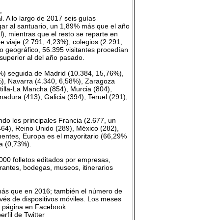
,
l. A lo largo de 2017 seis guías
egar al santuario, un 1,89% más que el año
), mientras que el resto se reparte en
e viaje (2.791, 4,23%), colegios (2.291,
io geográfico, 56.395 visitantes procedían
superior al del año pasado.
6%) seguida de Madrid (10.384, 15,76%),
%), Navarra (4.340, 6,58%), Zaragoza
tilla-La Mancha (854), Murcia (804),
adura (413), Galicia (394), Teruel (291),
ndo los principales Francia (2.677, un
(464), Reino Unido (289), México (282),
nentes, Europa es el mayoritario (66,29%
a (0,73%).
.000 folletos editados por empresas,
urantes, bodegas, museos, itinerarios
% más que en 2016; también el número de
vés de dispositivos móviles. Los meses
La página en Facebook
rfil de Twitter