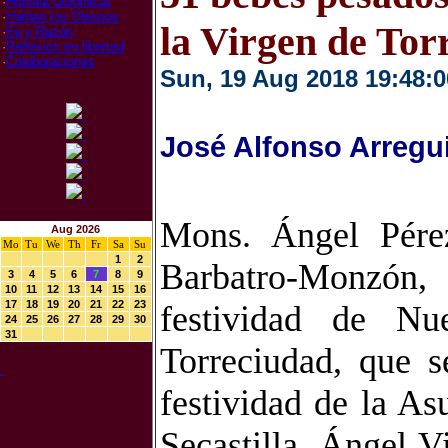
·
Homilia Dominical
·
Hablan los Obispos
la Virgen de Tor
·
Fe y Razón
·
Reflexion en libertad
·
Colaboraciones
Sun, 19 Aug 2018 19:48:0
José Alfonso Arregu
Mons. Ángel Pérez
Aug 2026
Mo
Tu
We
Th
Fr
Sa
Su
1
2
Barbatro-Monzón, 
3
4
5
6
7
8
9
10
11
12
13
14
15
16
17
18
19
20
21
22
23
festividad de Nu
24
25
26
27
28
29
30
31
Torreciudad, que s
festividad de la As
Secastilla, Ángel V