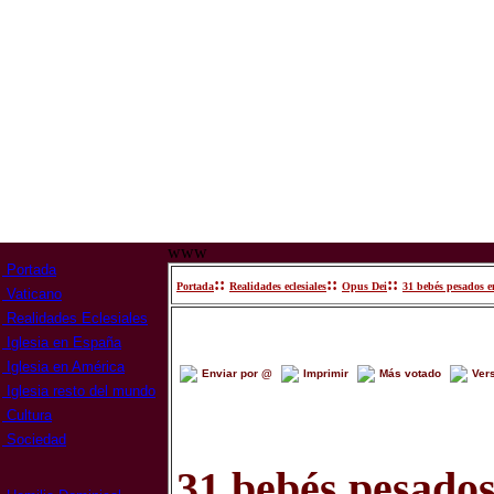
www
Portada
::
::
::
Portada
Realidades eclesiales
Opus Dei
31 bebés pesados en
Vaticano
Realidades Eclesiales
Iglesia en España
Iglesia en América
Enviar por @
Imprimir
Más votado
Ver
Iglesia resto del mundo
Cultura
Sociedad
31 bebés pesados 