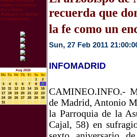
·
Homilia Dominical
·
Hablan los Obispos
recuerda que don
·
Fe y Razón
·
Reflexion en libertad
·
Colaboraciones
la fe como un en
Sun, 27 Feb 2011 21:00:0
INFOMADRID
Aug 2026
Mo
Tu
We
Th
Fr
Sa
Su
1
2
3
4
5
6
7
8
9
CAMINEO.INFO.- Mad
10
11
12
13
14
15
16
17
18
19
20
21
22
23
24
25
26
27
28
29
30
de Madrid, Antonio Mª
31
la Parroquia de la A
Cajal, 58) en sufrag
sexto aniversario d