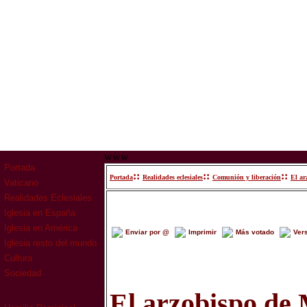
www
Portada
::
::
::
Portada
Realidades eclesiales
Comunión y liberación
El ar
Vaticano
Realidades Eclesiales
Iglesia en España
Iglesia en América
Enviar por @
Imprimir
Más votado
Ver
Iglesia resto del mundo
Cultura
Sociedad
El arzobispo de