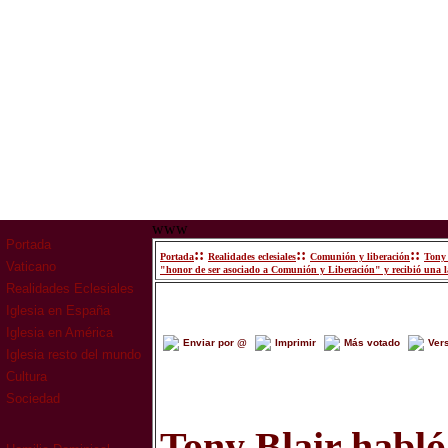
www
Portada
::
::
::
Portada
Realidades eclesiales
Comunión y liberación
Tony 
Vaticano
"honor de ser asociado a Comunión y Liberación" y recibió una l
Realidades Eclesiales
Iglesia en España
Iglesia en América
Enviar por @
Imprimir
Más votado
Ver
Iglesia resto del mundo
Cultura
Sociedad
Tony Blair habló