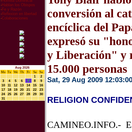
·
Homilia Dominical
·
Hablan los Obispos
conversión al cat
·
Fe y Razón
·
Reflexion en libertad
·
Colaboraciones
encíclica del Pap
expresó su "hon
y Liberación" y 
15.000 personas
Aug 2026
Mo
Tu
We
Th
Fr
Sa
Su
1
2
Sat, 29 Aug 2009 12:03:0
3
4
5
6
7
8
9
10
11
12
13
14
15
16
17
18
19
20
21
22
23
24
25
26
27
28
29
30
RELIGION CONFIDE
31
CAMINEO.INFO.- Era