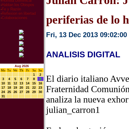
Julián Carrón: J
·
Homilia Dominical
·
Hablan los Obispos
·
Fe y Razón
·
Reflexion en libertad
periferias de lo 
·
Colaboraciones
Fri, 13 Dec 2013 09:02:00
ANALISIS DIGITAL
Aug 2026
Mo
Tu
We
Th
Fr
Sa
Su
1
2
El diario italiano Avve
3
4
5
6
7
8
9
10
11
12
13
14
15
16
Fraternidad Comunión 
17
18
19
20
21
22
23
24
25
26
27
28
29
30
31
analiza la nueva exho
julian_carron1