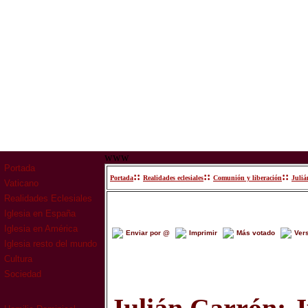
www
Portada
::
::
::
Portada
Realidades eclesiales
Comunión y liberación
Juliá
Vaticano
Realidades Eclesiales
Iglesia en España
Iglesia en América
Enviar por @
Imprimir
Más votado
Ver
Iglesia resto del mundo
Cultura
Sociedad