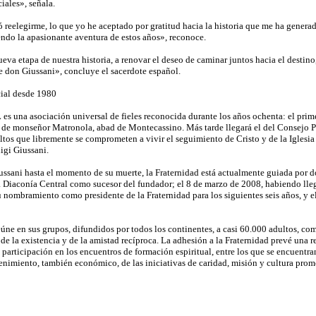
ciales», señala.
 reelegirme, lo que yo he aceptado por gratitud hacia la historia que me ha genera
endo la apasionante aventura de estos años», reconoce.
ueva etapa de nuestra historia, a renovar el deseo de caminar juntos hacia el destino,
e don Giussani», concluye el sacerdote español.
ial desde 1980
es una asociación universal de fieles reconocida durante los años ochenta: el prime
a de monseñor Matronola, abad de Montecassino. Más tarde llegará el del Consejo Pon
ltos que libremente se comprometen a vivir el seguimiento de Cristo y de la Iglesia
igi Giussani.
ussani hasta el momento de su muerte, la Fraternidad está actualmente guiada por do
 Diaconía Central como sucesor del fundador; el 8 de marzo de 2008, habiendo lle
 nombramiento como presidente de la Fraternidad para los siguientes seis años, y el
eúne en sus grupos, difundidos por todos los continentes, a casi 60.000 adultos, co
de la existencia y de la amistad recíproca. La adhesión a la Fraternidad prevé una 
 participación en los encuentros de formación espiritual, entre los que se encuentran l
nimiento, también económico, de las iniciativas de caridad, misión y cultura prom