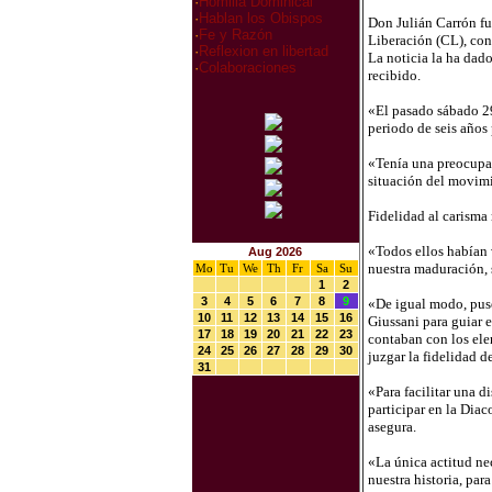
·
Homilia Dominical
·
Hablan los Obispos
Don Julián Carrón fu
·
Fe y Razón
Liberación (CL), con
·
Reflexion en libertad
La noticia la ha dado
·
Colaboraciones
recibido.
«El pasado sábado 29 
periodo de seis años 
«Tenía una preocupac
situación del movimi
Fidelidad al carisma
«Todos ellos habían v
Aug 2026
nuestra maduración, 
Mo
Tu
We
Th
Fr
Sa
Su
1
2
3
4
5
6
7
8
9
«De igual modo, puse
10
11
12
13
14
15
16
Giussani para guiar 
17
18
19
20
21
22
23
contaban con los elem
24
25
26
27
28
29
30
juzgar la fidelidad d
31
«Para facilitar una d
participar en la Diac
asegura.
«La única actitud nec
nuestra historia, pa