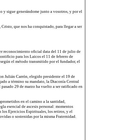
do y sigue generándome junto a vosotros, y por el
 Cristo, que nos ha conquistado, para llegar a ser
r reconocimiento oficial data del 11 de julio de
tificio para los Laicos el 11 de febrero de
 según el método transmitido por el fundador, el
n Julián Carrón, elegido presidente el 19 de
gado a término su mandato, la Diaconía Central
 pasado 29 de marzo ha vuelto a ser ratificado en
mprometidos en el camino a la santidad,
regla esencial de ascesis personal: momentos
os Ejercicios Espirituales, los retiros, y el
ovidas o sostenidas por la misma Fraternidad.