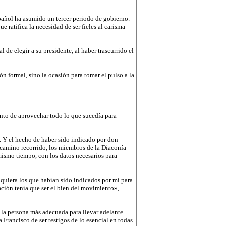
spañol ha asumido un tercer periodo de gobierno.
 ratifica la necesidad de ser fieles al carisma
de elegir a su presidente, al haber trascurrido el
 formal, sino la ocasión para tomar el pulso a la
ento de aprovechar todo lo que sucedía para
. Y el hecho de haber sido indicado por don
 camino recorrido, los miembros de la Diaconía
 mismo tiempo, con los datos necesarios para
siquiera los que habían sido indicados por mí para
ación tenía que ser el bien del movimiento»,
a la persona más adecuada para llevar adelante
Francisco de ser testigos de lo esencial en todas