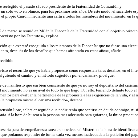
e reelegido el pasado sábado presidente de la Fraternidad de Comunión y
 un solo voto en blanco, para los próximos seis años. De este modo, el sacerdote e
 el propio Carrón, mediante una carta a todos los miembros del movimiento, en la que
de marzo se reunió en Milán la Diaconía de la Fraternidad con el objetivo principal 
previsto por los Estatutos», explica.
ión que expresé enseguida a los miembros de la Diaconía: que no fuese una elección
ento, después de los desafíos que hemos afrontado en estos años», añade.
 recibido
isto el recorrido que yo había propuesto como respuesta a tales desafíos, en el int
siguiendo el camino y el método sugeridos por el carisma», prosigue.
 de manifiesto que era bien consciente de que yo no soy el depositario del carisma
el movimiento no es un aval de todo lo que hago. Por ello, teniendo delante todo el
entos para evaluar la pertinencia de la propuesta a las exigencias de la vida, y al
e la propuesta misma al carisma recibido», destaca.
iscusión libre, aclaré enseguida que nadie tenía que sentirse en deuda conmigo, ni 
onía. A la hora de buscar a la persona más adecuada para guiarnos, la única preocup
esaria para desempeñar esta tarea era obedecer al Misterio a la hora de identificar 
ra que podamos responder de forma cada vez menos inadecuada a la petición del papa 