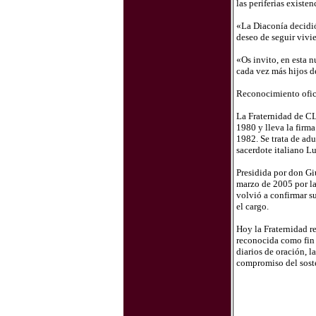
las periferias existen
«La Diaconía decidió
deseo de seguir vivi
«Os invito, en esta n
cada vez más hijos d
Reconocimiento ofic
La Fraternidad de CL 
1980 y lleva la firm
1982. Se trata de adu
sacerdote italiano Lu
Presidida por don Gi
marzo de 2005 por la
volvió a confirmar su
el cargo.
Hoy la Fraternidad r
reconocida como fin 
diarios de oración, la
compromiso del soste