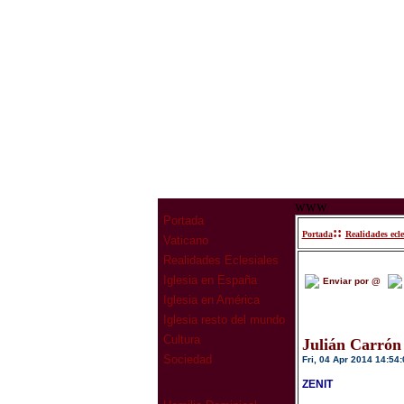
www
Portada
::
Portada
Realidades ecle
Vaticano
Realidades Eclesiales
Iglesia en España
Enviar por @
Iglesia en América
Iglesia resto del mundo
Cultura
Julián Carrón
Sociedad
Fri, 04 Apr 2014 14:54:
ZENIT