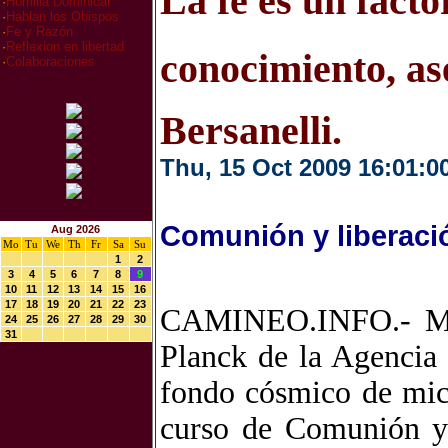
La fe es un facto
·
Homilia Dominical
·
Hablan los Obispos
·
Fe y Razón
·
Reflexion en libertad
conocimiento, a
·
Colaboraciones
Bersanelli.
Thu, 15 Oct 2009 16:01:0
Comunión y liberaci
Aug 2026
Mo
Tu
We
Th
Fr
Sa
Su
1
2
3
4
5
6
7
8
9
10
11
12
13
14
15
16
17
18
19
20
21
22
23
CAMINEO.INFO.- Marc
24
25
26
27
28
29
30
31
Planck de la Agencia 
fondo cósmico de mic
curso de Comunión y 