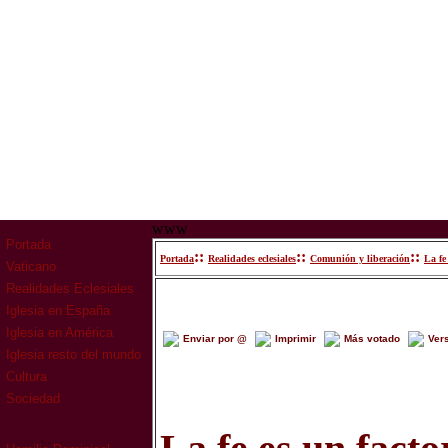
www
Portada
::
::
::
Portada
Realidades eclesiales
Comunión y liberación
La f
Vaticano
Realidades Eclesiales
Iglesia en España
Iglesia en América
Enviar por @
Imprimir
Más votado
Ver
Iglesia resto del mundo
Cultura
Sociedad