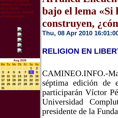
·
Homilia Dominical
·
Hablan los Obispos
bajo el lema «Si
·
Fe y Razón
·
Reflexion en libertad
·
Colaboraciones
construyen, ¿có
Thu, 08 Apr 2010 16:01:0
RELIGION EN LIBE
Aug 2026
Mo
Tu
We
Th
Fr
Sa
Su
1
2
CAMINEO.INFO.-Madr
3
4
5
6
7
8
9
10
11
12
13
14
15
16
séptima edición de 
17
18
19
20
21
22
23
24
25
26
27
28
29
30
31
participarán Víctor P
Universidad Complu
presidente de la Funda