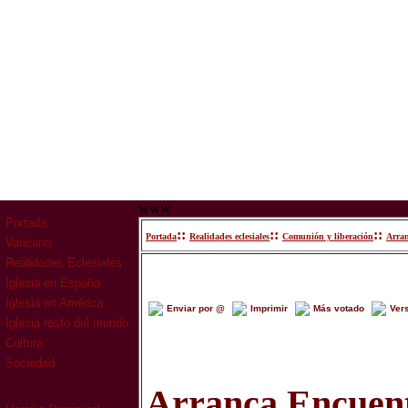
www
Portada
::
::
::
Portada
Realidades eclesiales
Comunión y liberación
Arran
Vaticano
Realidades Eclesiales
Iglesia en España
Iglesia en América
Enviar por @
Imprimir
Más votado
Ver
Iglesia resto del mundo
Cultura
Sociedad
Arranca Encuen