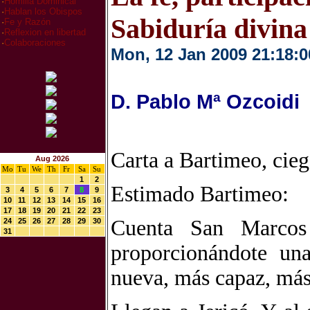
·
Homilia Dominical
·
Hablan los Obispos
Sabiduría divina
·
Fe y Razón
·
Reflexion en libertad
·
Colaboraciones
Mon, 12 Jan 2009 21:18:0
D. Pablo Mª Ozcoidi
Carta a Bartimeo, cie
Aug 2026
Mo
Tu
We
Th
Fr
Sa
Su
1
2
Estimado Bartimeo:
3
4
5
6
7
8
9
10
11
12
13
14
15
16
17
18
19
20
21
22
23
Cuenta San Marcos
24
25
26
27
28
29
30
31
proporcionándote un
nueva, más capaz, más 