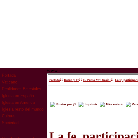
www
Portada
::
::
::
Portada
Razón y Fe
D. Pablo Mª Ozcoidi
La fe, participac
Vaticano
Realidades Eclesiales
Iglesia en España
Iglesia en América
Enviar por @
Imprimir
Más votado
Ver
Iglesia resto del mundo
Cultura
Sociedad
La fe, participac