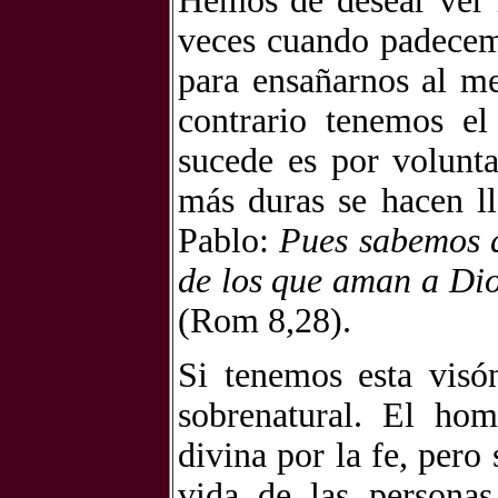
Hemos de desear ver 
veces cuando padecem
para ensañarnos al me
contrario tenemos e
sucede es por volunta
más duras se hacen ll
Pablo:
Pues sabemos q
de los que aman a Dio
(Rom 8,28).
Si tenemos esta visó
sobrenatural. El hom
divina por la fe, pero
vida de las persona