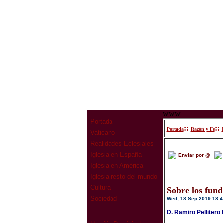
www
Portada
::
::
Portada
Razón y Fe
Vaticano
Realidades Eclesiales
Iglesia en España
Enviar por @
Iglesia en América
Iglesia resto del mundo
Cultura
Sobre los fund
Sociedad
Wed, 18 Sep 2019 18:4
D. Ramiro Pellitero 