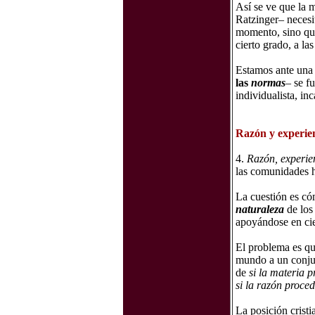
Así se ve que la m
Ratzinger– neces
momento, sino que
cierto grado, a la
Estamos ante una 
las
normas
– se f
individualista, in
Razón y experien
4.
Razón, experien
las comunidades hu
La cuestión es có
naturaleza
de los
apoyándose en cie
El problema es qu
mundo a un conjun
de
si la materia 
si la razón proce
La posición cristi