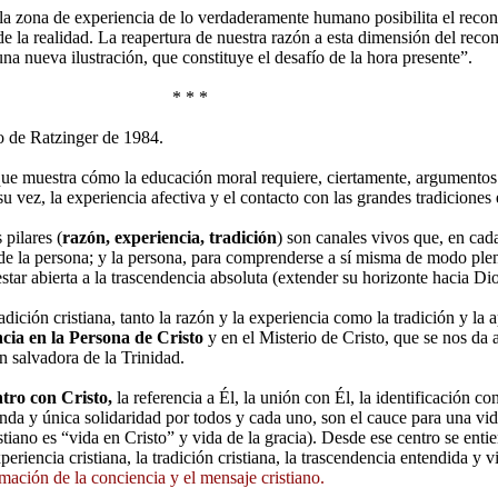
 la zona de experiencia de lo verdaderamente humano posibilita el recon
 la realidad. La reapertura de nuestra razón a esta dimensión del recon
a nueva ilustración, que constituye el desafío de la hora presente”.
 * *
to de Ratzinger de 1984.
ue muestra cómo la educación moral requiere, ciertamente, argumentos r
 su vez, la experiencia afectiva y el contacto con las grandes tradiciones
pilares (
razón, experiencia, tradición
) son canales vivos que, en cad
 de la persona; y la persona, para comprenderse a sí misma de modo plen
star abierta a la trascendencia absoluta (extender su horizonte hacia Dio
radición cristiana, tanto la razón y la experiencia como la tradición y la
ncia en la Persona de Cristo
y en el Misterio de Cristo, que se nos da 
n salvadora de la Trinidad.
tro con Cristo,
la referencia a Él, la unión con Él, la identificación c
unda y única solidaridad por todos y cada uno, son el cauce para una v
stiano es “vida en Cristo” y vida de la gracia). Desde ese centro se enti
xperiencia cristiana, la tradición cristiana, la trascendencia entendida y 
rmación de la conciencia y el mensaje cristiano.