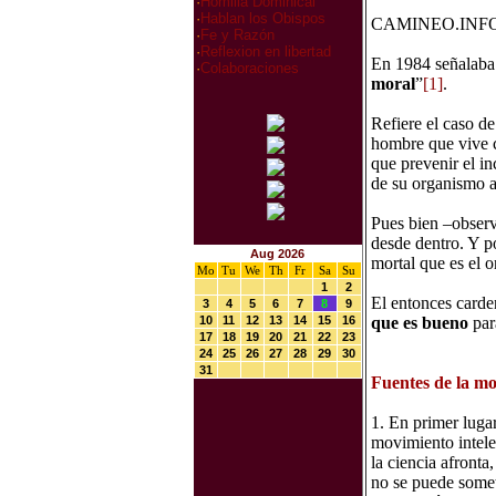
·
Homilia Dominical
·
Hablan los Obispos
CAMINEO.INFO
·
Fe y Razón
·
Reflexion en libertad
En 1984 señalaba 
·
Colaboraciones
moral
”
[1]
.
Refiere el caso d
hombre que vive c
que prevenir el i
de su organismo a
Pues bien –observ
desde dentro. Y po
Aug 2026
mortal que es el 
Mo
Tu
We
Th
Fr
Sa
Su
1
2
El entonces carden
3
4
5
6
7
8
9
10
11
12
13
14
15
16
que es bueno
par
17
18
19
20
21
22
23
24
25
26
27
28
29
30
31
Fuentes de la mor
1. En primer lugar
movimiento intele
la ciencia afronta
no se puede somete