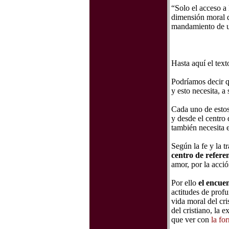
“Solo el acceso a
dimensión moral de
mandamiento de un
*
Hasta aquí el tex
Podríamos decir q
y esto necesita, a
Cada uno de estos 
y desde el centro
también necesita e
Según la fe y la t
centro de refere
amor, por la acció
Por ello
el encuen
actitudes de prof
vida moral del cri
del cristiano, la e
que ver con
la fo