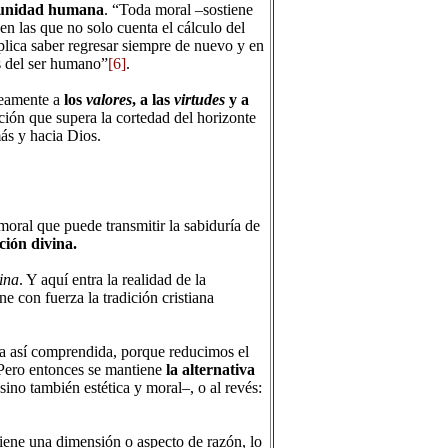
munidad humana
. “Toda moral –sostiene
en las que no solo cuenta el cálculo del
lica saber regresar siempre de nuevo y en
es del ser humano”
[6]
.
neamente a
los
valores
, a las
virtudes
y a
ación que supera la cortedad del horizonte
más y hacia Dios.
moral que puede transmitir la sabiduría de
ción divina.
ina
. Y aquí entra la realidad de la
e con fuerza la tradición cristiana
za así comprendida, porque reducimos el
 Pero entonces se mantiene
la alternativa
ino también estética y moral–, o al revés:
 tiene una dimensión o aspecto de razón, lo