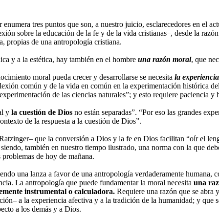
r enumera tres puntos que son, a nuestro juicio, esclarecedores en el ac
exión sobre la educación de la fe y de la vida cristianas–, desde la razón 
a, propias de una antropología cristiana.
nica y a la estética, hay también en el hombre
una razón moral
, que ne
nocimiento moral pueda crecer y desarrollarse se necesita
la experienci
flexión común y de la vida en común en la experimentación histórica del 
experimentación de las ciencias naturales”; y esto requiere paciencia y
al y
la cuestión de Dios
no están separadas”. “Por eso las grandes expe
ontexto de la respuesta a la cuestión de Dios”.
atzinger– que la conversión a Dios y la fe en Dios facilitan “oír el len
 siendo, también en nuestro tiempo ilustrado, una norma con la que deb
s problemas de hoy de mañana.
endo una lanza a favor de una antropología verdaderamente humana, c
encia. La antropología que puede fundamentar la moral necesita
una raz
emente instrumental o calculadora.
Requiere una razón que se abra 
ción– a la experiencia afectiva y a la tradición de la humanidad; y que s
pecto a los demás y a Dios.