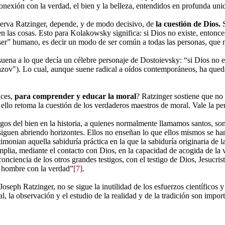
onexión con la verdad, el bien y la belleza, entendidos en profunda uni
serva Ratzinger, depende, y de modo decisivo, de
la cuestión de Dios.
en las cosas. Esto para Kolakowsky significa: si Dios no existe, entonc
er” humano, es decir un modo de ser común a todas las personas, que 
suena a lo que decía un célebre personaje de Dostoievsky: “si Dios no e
ov"). Lo cual, aunque suene radical a oídos contemporáneos, ha queda
nces,
para comprender y educar la moral
? Ratzinger sostiene que no
 ello retoma la cuestión de los verdaderos maestros de moral. Vale la pena
igos del bien en la historia, a quienes normalmente llamamos santos, so
iguen abriendo horizontes. Ellos no enseñan lo que ellos mismos se han
timonian aquella sabiduría práctica en la que la sabiduría originaria de 
plia, mediante el contacto con Dios, en la capacidad de acogida de la v
nciencia de los otros grandes testigos, con el testigo de Dios, Jesucris
 hombre con la verdad”
[7]
.
Joseph Ratzinger, no se sigue la inutilidad de los esfuerzos científicos y
al, la observación y el estudio de la realidad y de la tradición son impo