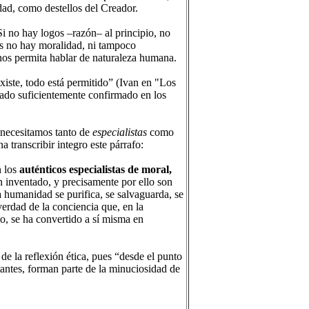
dad, como destellos del Creador.
Si no hay logos –razón– al principio, no
es no hay moralidad, ni tampoco
nos permita hablar de naturaleza humana.
xiste, todo está permitido” (Ivan en "Los
do suficientemente confirmado en los
 necesitamos tanto de
especialistas
como
 transcribir integro este párrafo:
n los
auténticos especialistas de moral,
 inventado, y precisamente por ello son
la humanidad se purifica, se salvaguarda, se
erdad de la conciencia que, en la
to, se ha convertido a sí misma en
 de la reflexión ética, pues “desde el punto
rtantes, forman parte de la minuciosidad de