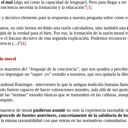
 el mal
[algo así como la capacidad de lenguaje]. Pero para llegar a ser
conciencia necesita la formación y la educación”
[3]
.
 y decisivo elemento para la respuesta a nuestra pregunta sobre cómo es
nos, no solo hemos recibido una razón calculadora, sino también una
ida de la verdad para el bien. Por eso, la formación de la razón moral
ye el fracaso decisivo de esta segunda explicación. Podemos reconocer 
iencia
(...)”
[4]
.
la moral
los
maestros del “lenguaje de la conciencia”
, que nos ayuden a percibir 
os impongan un “super- yo” extraño a nosotros, que nos quitaría la libe
cardenal Ratzinger– intervienen lo que la antigua tradición humana lla
solo fueron capaces de hacer valoraciones morales, más allá de sus gust
nir las “normas“ morales básicas que se transmiten en las culturas, au
rompido.
 maestros de moral
pudieron asumir
no solo la experiencia razonable 
procede de fuentes anteriores, concretamente de la sabiduría de lo
 la misma razonabilidad con que entran en las normativas comunitarias.