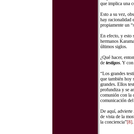
que implica una c
Esto a su vez, ob
hay racionalidad 
propiamente un “s
En efecto, y esto 
hermanos Karamaz
últimos siglos.
¿Qué hacer, ento
de
testigos
. Y con
“Los grandes test
que también hoy s
grandes. Ellos tes
profundiza y se am
comunión con la co
comunicación del
De aquí, advierte 
de vista de la mor
la conciencia”
[8]
.