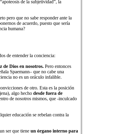
“apoteosis de la subjetividad”, la
eto pero que no sabe responder ante la
 ponernos de acuerdo, puesto que sería
iencia humana?
os de entender la conciencia:
oz de Dios en nosotros.
Pero entonces
 señala Spaemann– que no cabe una
iencia no es un oráculo infalible.
convicciones de otro. Esta es la posición
jena), algo hecho
desde fuera de
entro de nosotros mismos, que -inculcado
lquier educación se rebelan contra la
 un ser que tiene
un órgano interno para