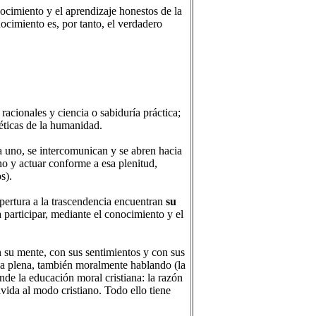
ocimiento y el aprendizaje honestos de la
ocimiento es, por tanto, el verdadero
acionales y ciencia o sabiduría práctica;
 éticas de la humanidad.
a uno, se intercomunican y se abren hacia
o y actuar conforme a esa plenitud,
s).
 apertura a la trascendencia encuentran
su
a participar, mediante el conocimiento y el
on su mente, con sus sentimientos y con sus
ida plena, también moralmente hablando (la
ende la educación moral cristiana: la razón
vivida al modo cristiano. Todo ello tiene