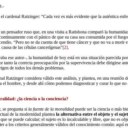
.-
el cardenal Ratzinger: “Cada vez es más evidente que la auténtica e
e un pensador ruso que, en una visita a Ratisbona comparó la humanidad
ontinuamente con el pánico de que su casa sea consumida por el fuego 
ncendio. “Pero no se da cuenta de que tiene cáncer y que no va a morir 
 causa de las células cancerígenas”
[2]
.
aba ese autor–, la humanidad de hoy está en una situación parecida po
r tanto la correcta preocupación por la supervivencia debe dirigirse ant
origen de todos los demás problemas.
al Ratzinger considera válido este análisis, y plantea, en una reunión 
a el hombre, y desde ahí cómo podemos diagnosticar y curar lo que no 
alidad: ¿la ciencia o la conciencia?
, se pregunta si
la fuente de la moralidad
puede ser la ciencia o más bie
ctual de la modernidad plantea
la alternativa entre el objeto y el suje
, que se puede calcular; el sujeto es lo incalculable y libre, que no es
obj
r a los criterios generalmente válidos del conocimiento común: aquí ent