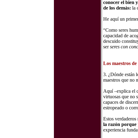
conocer el bien y
de los demás:
la 
He aquí un primer
“Como seres huma
capacidad de acog
descuido constitu
ser
seres con conc
Los maestros de 
3. ¿Dónde están 
maestros que no n
Aquí –explica el 
virtuosas que no 
capaces de discer
estropeado o cor
Estos verdaderos
la razón porque 
experiencia funda