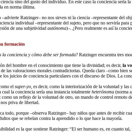
ciencia sino del gusto del individuo. En este caso la conciencia sería la 
da en norma última.
 –advierte Ratzinger– no nos sirven ni la ciencia –representante del obj
onciencia individual –representante del sujeto, pero que no serviría para
esión de una subjetividad
autónoma
)–. ¿Pero realmente es así la conc
su formación
 la conciencia y cómo debe ser formada
? Ratzinger encuentra tres mod
ón del hombre en el conocimiento que tiene la divinidad; es decir,
la v
 de las valoraciones morales contradictorias. Queda claro –como bien
re los juicios de conciencia particulares con el discurso de Dios. La conc
 como el
super-yo,
es decir, como la interiorización de la voluntad y las 
 cual la conciencia sería una instancia totalmente
heterónoma
(norma a
; como un reflejo de la voluntad de otro, un mando de control remoto d
nos priva de libertad.
ica todo, porque –observa Ratzinger– hay niños que antes de recibir cua
adultos que se rebelan contra la aprendido o lo que hace la mayoría.
ibilidad es la que sostiene Ratzinger: “El ser humano es, en cuanto tal,