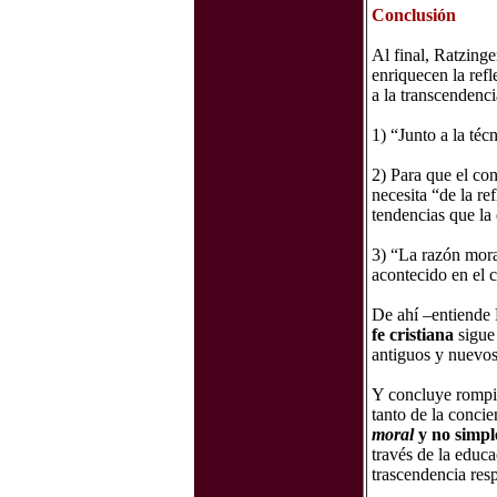
Conclusión
Al final, Ratzinge
enriquecen la refl
a la transcendenci
1) “Junto a la téc
2) Para que el co
necesita “de la re
tendencias que la 
3) “La razón mor
acontecido en el c
De ahí –entiende R
fe cristiana
sigue
antiguos y nuevo
Y concluye rompi
tanto de la conci
moral
y no simpl
través de la educa
trascendencia res