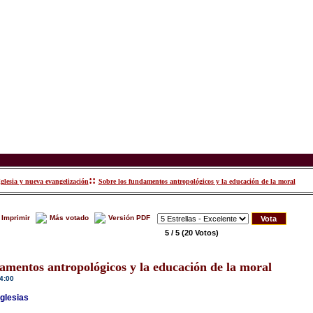
::
Iglesia y nueva evangelización
Sobre los fundamentos antropológicos y la educación de la moral
Imprimir
Más votado
Versión PDF
5 / 5
(20 Votos)
amentos antropológicos y la educación de la moral
4:00
Iglesias