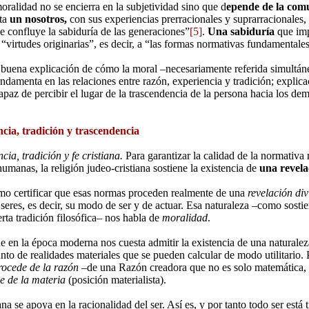
oralidad no se encierra en la subjetividad sino que d
epende de la co
ita
un nosotros,
con sus experiencias prerracionales y suprarracionales, 
 confluye la sabiduría de las generaciones”
[5]
.
Una sabiduría
que imp
s “virtudes originarias”, es decir, a “las formas normativas fundamental
buena explicación de cómo la moral –necesariamente referida simultá
undamenta en las relaciones entre razón, experiencia y tradición; explic
capaz de percibir el lugar de la trascendencia de la persona hacia los de
cia, tradición y trascendencia
cia, tradición y fe cristiana.
Para garantizar la calidad de la normativa 
manas, la religión judeo-cristiana sostiene la existencia de
una revela
mo certificar que esas normas proceden realmente de una
revelación div
 seres, es decir, su modo de ser y de actuar. Esa naturaleza –como sostien
rta tradición filosófica– nos habla de
moralidad
.
e en la época moderna nos cuesta admitir la existencia de una naturale
to de realidades materiales que se pueden calcular de modo utilitario.
procede de la razón
–de una Razón creadora que no es solo matemática, s
de de la materia
(posición materialista).
ana se apoya en la racionalidad del ser. Así es, y por tanto todo ser está