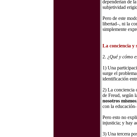
dependerían de la 
subjetividad erigi
Pero de este modo
libertad–, ni la c
simplemente expr
La conciencia y 
2. ¿
Qué y cómo es
1) Una participaci
surge el problema
identificación ent
2) La conciencia
de Freud, según la
nosotros mismos
con la educación- 
Pero esto no expl
injusticia; y hay 
3) Una tercera pos