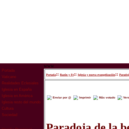
www
Portada
::
::
::
Portada
Razón y Fe
Iglesia y nueva evangelización
Paradoja
Vaticano
Realidades Eclesiales
Iglesia en España
Iglesia en América
Enviar por @
Imprimir
Más votado
Ver
Iglesia resto del mundo
Cultura
Sociedad
Paradoja de la be