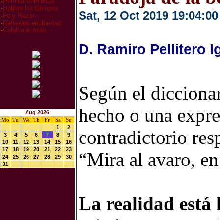
·
Homilia Dominical
·
Hablan los Obispos
Sat, 12 Oct 2019 19:04:00
·
Fe y Razón
·
Reflexion en libertad
·
Colaboraciones
D. Ramiro Pellitero I
Según el diccionar
hecho o una expre
Aug 2026
Mo
Tu
We
Th
Fr
Sa
Su
1
2
contradictorio res
3
4
5
6
7
8
9
10
11
12
13
14
15
16
17
18
19
20
21
22
23
“Mira al avaro, en
24
25
26
27
28
29
30
31
La realidad está 