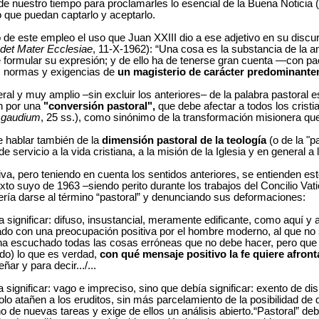
e nuestro tiempo para proclamarles lo esencial de la Buena Noticia (
 que puedan captarlo y aceptarlo.
de este empleo el uso que Juan XXIII dio a ese adjetivo en su discur
det Mater Ecclesiae
, 11-X-1962): “Una cosa es la substancia de la ant
 formular su expresión; y de ello ha de tenerse gran cuenta —con pa
s normas y exigencias de
un magisterio de carácter predominante
ral y muy amplio –sin excluir los anteriores– de la palabra pastoral e
n por una
"conversión pastoral",
que debe afectar a todos los cristia
i gaudium
, 25 ss.), como sinónimo de la transformación misionera qu
 hablar también de la
dimensión pastoral de la teología
(o de la "p
 servicio a la vida cristiana, a la misión de la Iglesia y en general a
va, pero teniendo en cuenta los sentidos anteriores, se entienden es
to suyo de 1963 –siendo perito durante los trabajos del Concilio Vati
ería darse al término “pastoral” y denunciando sus deformaciones:
a significar: difuso, insustancial, meramente edificante, como aquí y a
ulado con una preocupación positiva por el hombre moderno, al que n
ha escuchado todas las cosas erróneas que no debe hacer, pero que 
o) lo que es verdad,
con qué mensaje positivo la fe quiere afron
ñar y para decir.../...
 significar: vago e impreciso, sino que debía significar: exento de di
lo atañen a los eruditos, sin más parcelamiento de la posibilidad de
o de nuevas tareas y exige de ellos un análisis abierto.“Pastoral” debí