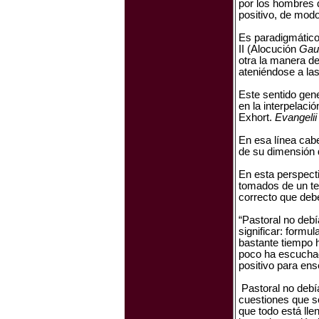
por los hombres d
positivo, de modo
Es paradigmático 
II (Alocución
Gau
otra la manera de
ateniéndose a la
Este sentido gene
en la interpelació
Exhort.
Evangeli
En esa línea cabe
de su dimensión de
En esta perspecti
tomados de un tex
correcto que deb
“Pastoral no debí
significar: form
bastante tiempo 
poco ha escuchad
positivo para ense
Pastoral no debía
cuestiones que so
que todo está llen