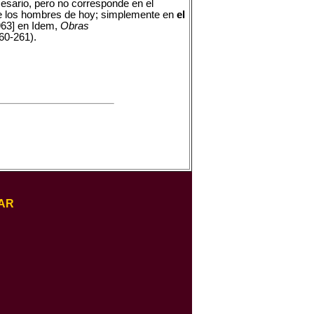
cesario, pero no corresponde en el
, de los hombres de hoy; simplemente en
el
963] en Idem,
Obras
60-261).
AR