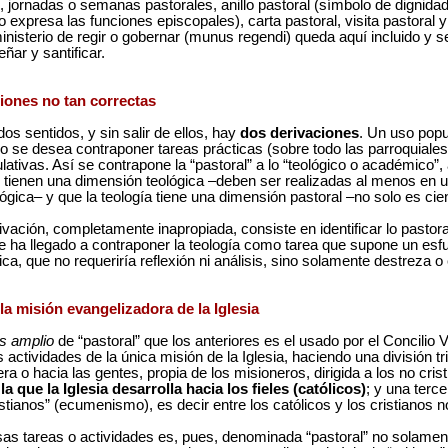
l, jornadas o semanas pastorales, anillo pastoral (símbolo de dignidad
to expresa las funciones episcopales), carta pastoral, visita pastoral y
nisterio de regir o gobernar (munus regendi) queda aquí incluido y 
ñar y santificar.
iones no tan correctas
dos sentidos, y sin salir de ellos, hay
dos derivaciones
. Un uso popu
o se desea contraponer tareas prácticas (sobre todo las parroquiales
lativas. Así se contrapone la “pastoral” a lo “teológico o académico”
 tienen una dimensión teológica –deben ser realizadas al menos en un
gica– y que la teología tiene una dimensión pastoral –no solo es cien
ación, completamente inapropiada, consiste en identificar lo pastora
se ha llegado a contraponer la teología como tarea que supone un esfu
a, que no requeriría reflexión ni análisis, sino solamente destreza o
la misión evangelizadora de la Iglesia
s amplio
de “pastoral” que los anteriores es el usado por el Concilio 
s actividades de la única misión de la Iglesia, haciendo una división trip
ra o hacia las gentes, propia de los misioneros, dirigida a los no cris
la que la Iglesia desarrolla hacia los fieles (católicos)
; y una terc
istianos” (ecumenismo), es decir entre los católicos y los cristianos n
as tareas o actividades es, pues, denominada “pastoral” no solament