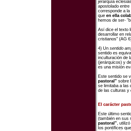
jerarquía eclesiás
apostolado entre 
corresponde a la 
que
en ella cola
hemos de ser- "b
Así dice el texto 
desarrollar en rel
cristianos” (AG 6
4) Un
sentido am
sentido es equiva
inculturación de 
(jerárquicos) y d
es una misión eva
Este sentido se ve
pastoral”
sobre l
se limitaba a las
de las culturas y
El carácter pasto
Este último senti
(también en sus 
pastoral”
, utilizó
los pontífices qu