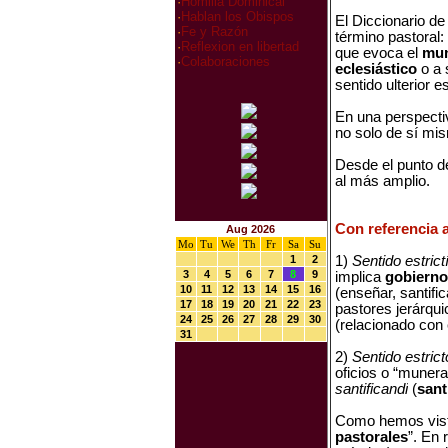
·
Homilia Dominical
·
Hablan los Obispos
El Diccionario d
·
Fe y Razón
término pastoral: 1
·
Reflexion en libertad
que evoca el
mun
·
Colaboraciones
eclesiástico
o a 
sentido ulterior es
En una perspectiv
no solo de sí mis
Desde el punto de
al más amplio.
Con referencia 
Aug 2026
Mo
Tu
We
Th
Fr
Sa
Su
1
2
1)
Sentido estric
3
4
5
6
7
8
9
implica
gobierno 
10
11
12
13
14
15
16
(enseñar, santifi
17
18
19
20
21
22
23
pastores jerárqui
24
25
26
27
28
29
30
(relacionado con 
31
2)
Sentido estrict
oficios o “munera”
santificandi
(
sant
Como hemos visto,
pastorales
”. En 