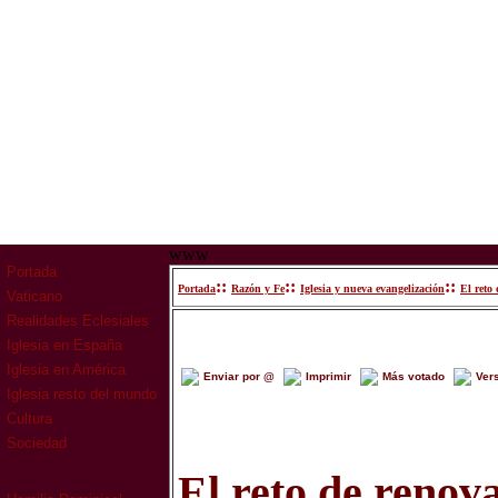
www
Portada
::
::
::
Portada
Razón y Fe
Iglesia y nueva evangelización
El reto
Vaticano
Realidades Eclesiales
Iglesia en España
Iglesia en América
Enviar por @
Imprimir
Más votado
Ver
Iglesia resto del mundo
Cultura
Sociedad
El reto de renov