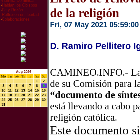
·
Homilia Dominical
·
Hablan los Obispos
de la religión
·
Fe y Razón
·
Reflexion en libertad
·
Colaboraciones
Fri, 07 May 2021 05:59:00
D. Ramiro Pellitero I
CAMINEO.INFO.- La Co
Aug 2026
Mo
Tu
We
Th
Fr
Sa
Su
de su Comisión para la
1
2
3
4
5
6
7
8
9
10
11
12
13
14
15
16
“documento de síntes
17
18
19
20
21
22
23
24
25
26
27
28
29
30
está llevando a cabo p
31
religión católica.
Este documento sin