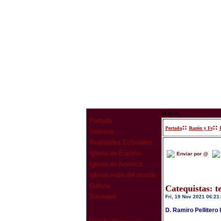
www
Portada
::
::
Portada
Razón y Fe
Vaticano
Realidades Eclesiales
Iglesia en España
Enviar por @
Iglesia en América
Iglesia resto del mundo
Cultura
Catequistas: te
Sociedad
Fri, 19 Nov 2021 06:21
D. Ramiro Pellitero 