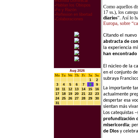
·
Homilia Dominical
·
Hablan los Obispos
Como aquellos disc
·
Fe y Razón
17 ss.), los catequ
·
Reflexion en libertad
diarios
”. Así lo 
·
Colaboraciones
Europa, sobre “ca
Citando el nuevo 
abstracta de co
la experiencia m
han encontrado 
El núcleo de la c
Aug 2026
en el conjunto de
Mo
Tu
We
Th
Fr
Sa
Su
subraya Francisco
1
2
3
4
5
6
7
8
9
La importante tar
10
11
12
13
14
15
16
actualmente prep
17
18
19
20
21
22
23
24
25
26
27
28
29
30
despertar esa voc
31
sientan más vivam
Los catequistas 
profundización d
misericordia
; pe
de Dios
y celebr