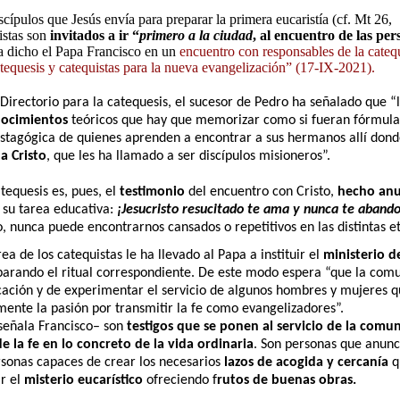
ípulos que Jesús envía para preparar la primera eucaristía (cf. Mt 26,
istas son
invitados a ir “
primero a la ciudad
, al encuentro de las pe
ha dicho el Papa Francisco en un
encuentro con responsables de la cateque
tequesis y catequistas para la nueva evangelización”
(17-IX-2021).
Directorio para la catequesis, el sucesor de Pedro ha señalado que “
nocimientos
teóricos que hay que memorizar como si fueran fórmula
istagógica de quienes aprenden a encontrar a sus hermanos allí dond
a Cristo
, que les ha llamado a ser discípulos misioneros”.
atequesis es, pues, el
testimonio
del encuentro con Cristo,
hecho anun
 su tarea educativa:
¡Jesucristo resucitado te ama y nunca te aband
, nunca puede encontrarnos cansados o repetitivos en las distintas 
ea de los catequistas le ha llevado al Papa a instituir el
ministerio d
arando el ritual correspondiente. De este modo espera “que la comun
ación y de experimentar el servicio de algunos hombres y mujeres que
ente la pasión por transmitir la fe como evangelizadores”.
–señala Francisco– son
testigos que se ponen al servicio de la comun
e la fe en lo concreto de la vida ordinaria
. Son personas que anun
rsonas capaces de crear los necesarios
lazos de acogida y cercanía
q
ar el
misterio eucarístico
ofreciendo f
rutos de buenas obras.