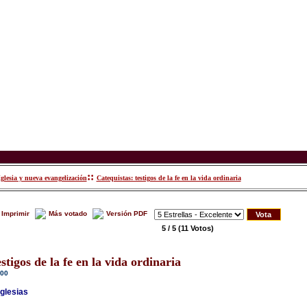
::
Iglesia y nueva evangelización
Catequistas: testigos de la fe en la vida ordinaria
Imprimir
Más votado
Versión PDF
5 / 5
(11 Votos)
stigos de la fe en la vida ordinaria
:00
Iglesias