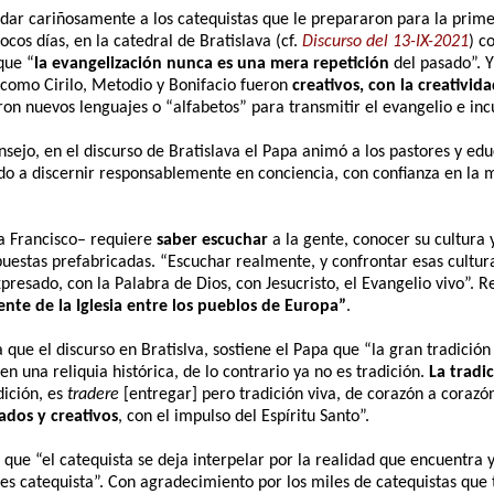
dar cariñosamente a los catequistas que le prepararon para la prim
cos días, en la catedral de Bratislava (cf.
Discurso del 13-IX-2021
) c
que “
la evangelización nunca es una mera repetición
del pasado”. Y
 como Cirilo, Metodio y Bonifacio fueron
creativos, con la creativid
on nuevos lenguajes o “alfabetos” para transmitir el evangelio e incu
nsejo, en el discurso de Bratislava el Papa animó a los pastores y edu
do a discernir responsablemente en conciencia, con confianza en la 
a Francisco– requiere
saber escuchar
a la gente, conocer su cultura y
uestas prefabricadas. “Escuchar realmente, y confrontar esas culturas
xpresado, con la Palabra de Dios, con Jesucristo, el Evangelio vivo”. R
ente de la Iglesia entre los pueblos de Europa”
.
 que el discurso en Bratislva, sostiene el Papa que “la gran tradición
n una reliquia histórica, de lo contrario ya no es tradición.
La tradic
dición, es
tradere
[entregar] pero tradición viva, de corazón a corazó
ados y creativos
, con el impulso del Espíritu Santo”.
n que “el catequista se deja interpelar por la realidad que encuentra 
 es catequista”. Con agradecimiento por los miles de catequistas que