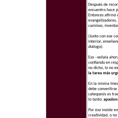
Después de recor
encuentro hace po
Entonces afirmó 
evangelizadores,
caminos, inventar
(Junto con ese co
interior, enseñan
diálogo).
Eso –señala ahor
confiando en resp
no dicho, lo no e
la tarea más urg
En la misma línea
debe convertirse e
catequesis es tra
lo tanto:
apasion
Por eso insiste e
creatividad, o no