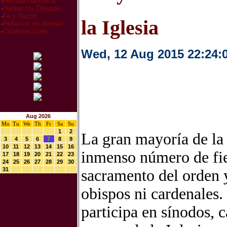
·
Homilia Dominical
·
Hablan los Obispos
·
Fe y Razón
la Iglesia
·
Reflexion en libertad
·
Colaboraciones
Wed, 12 Aug 2015 22:24:
Aug 2026
Mo
Tu
We
Th
Fr
Sa
Su
1
2
La gran mayoría de la 
3
4
5
6
7
8
9
10
11
12
13
14
15
16
inmenso número de fie
17
18
19
20
21
22
23
24
25
26
27
28
29
30
31
sacramento del orden y
obispos ni cardenales.
participa en sínodos, c