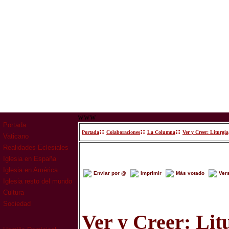
www
Portada
::
::
::
Portada
Colaboraciones
La Columna
Ver y Creer: Liturgia,
Vaticano
Realidades Eclesiales
Iglesia en España
Iglesia en América
Enviar por @
Imprimir
Más votado
Ver
Iglesia resto del mundo
Cultura
Sociedad
Ver y Creer: Lit