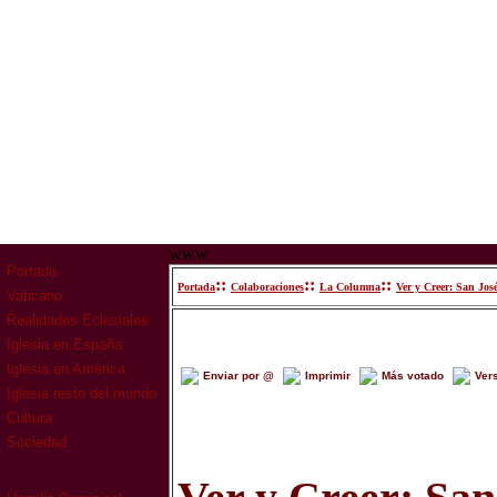
www
Portada
::
::
::
Portada
Colaboraciones
La Columna
Ver y Creer: San Jos
Vaticano
Realidades Eclesiales
Iglesia en España
Iglesia en América
Enviar por @
Imprimir
Más votado
Ver
Iglesia resto del mundo
Cultura
Sociedad