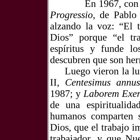
En 1967, con 
Progressio
, de Pablo
alzando la voz: “El 
Dios” porque “el tr
espíritus y funde lo
descubren que son he
Luego vieron la lu
II,
Centesimus annus
1987; y
Laborem Exer
de una espiritualida
humanos comparten s
Dios, que el trabajo i
trabajador, y que Nu