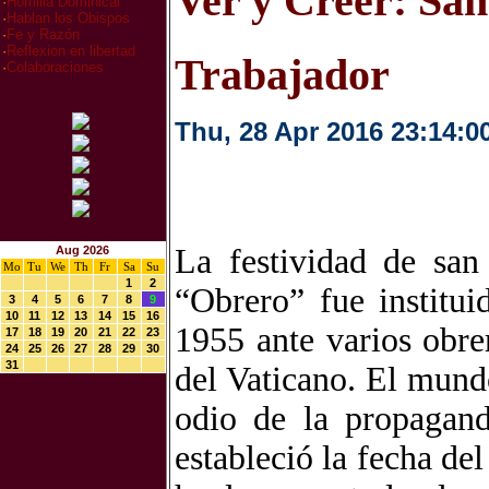
Ver y Creer: San
·
Homilia Dominical
·
Hablan los Obispos
·
Fe y Razón
·
Reflexion en libertad
Trabajador
·
Colaboraciones
Thu, 28 Apr 2016 23:14:0
La festividad de san
Aug 2026
Mo
Tu
We
Th
Fr
Sa
Su
1
2
“Obrero” fue institu
3
4
5
6
7
8
9
10
11
12
13
14
15
16
1955 ante varios obre
17
18
19
20
21
22
23
24
25
26
27
28
29
30
31
del Vaticano. El mund
odio de la propagand
estableció la fecha de