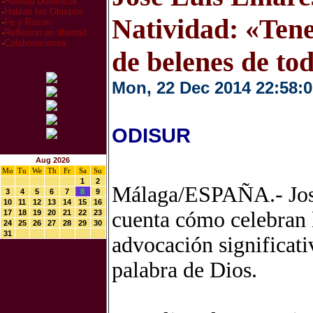
·
Homilia Dominical
·
Hablan los Obispos
Natividad: «Ten
·
Fe y Razón
·
Reflexion en libertad
·
Colaboraciones
de belenes de to
Mon, 22 Dec 2014 22:58:0
ODISUR
Aug 2026
Mo
Tu
We
Th
Fr
Sa
Su
1
2
Málaga/ESPAÑA.- José 
3
4
5
6
7
8
9
10
11
12
13
14
15
16
cuenta cómo celebran 
17
18
19
20
21
22
23
24
25
26
27
28
29
30
31
advocación significativ
palabra de Dios.