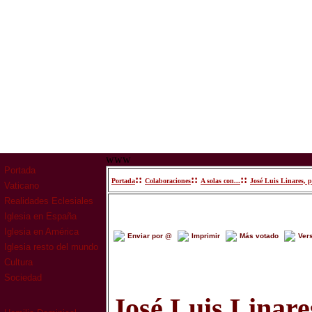
www
Portada
::
::
::
Portada
Colaboraciones
A solas con...
José Luis Linares, 
Vaticano
Realidades Eclesiales
Iglesia en España
Iglesia en América
Enviar por @
Imprimir
Más votado
Ver
Iglesia resto del mundo
Cultura
Sociedad
José Luis Linare