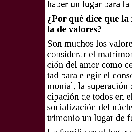
ha­ber un lu­gar para la 
¿Por qué dice que la fa
la de va­lo­res?
Son mu­chos los va­lo­res
con­si­de­rar el ma­tri­mo
ción del amor como cen­tr
tad para ele­gir el con­so
mo­nial, la su­pera­ción de
ci­pa­ción de to­dos en el
so­cia­li­za­ción del nú­c
tri­mo­nio un lu­gar de fe­