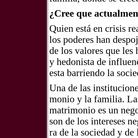
¿Cree que ac­tual­men­t
Quien está en cri­sis rea
los po­de­res han des­po­j
de los va­lo­res que les ha
y he­do­nis­ta de in­fluen­c
esta ba­rrien­do la so­cie
Una de las ins­ti­tu­cio­n
mo­nio y la fa­mi­lia. La
ma­tri­mo­nio es un ne­go­
son de los in­tere­ses ne
ra de la so­cie­dad y de 