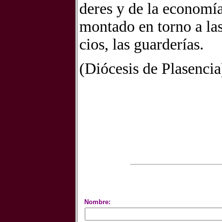
de­res y de la eco­no­mí
mon­ta­do en torno a las c
cios, las guar­de­rías.
(Dió­ce­sis de Pla­sen­cia
Nombre: