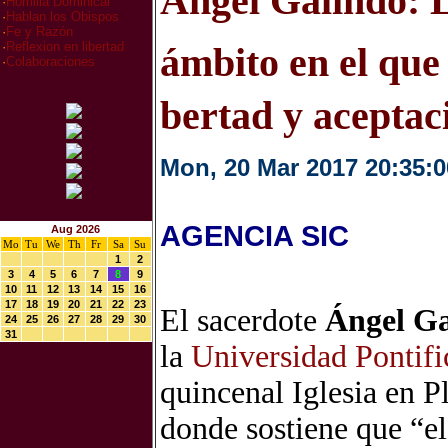
Ángel Ga­lin­do: L
·
Homilia Dominical
·
Hablan los Obispos
·
Fe y Razón
·
Reflexion en libertad
ám­bi­to en el que 
·
Colaboraciones
ber­tad y acep­ta­c
Mon, 20 Mar 2017 20:35:0
AGENCIA SIC
Aug 2026
Mo
Tu
We
Th
Fr
Sa
Su
1
2
3
4
5
6
7
8
9
10
11
12
13
14
15
16
17
18
19
20
21
22
23
El sa­cer­do­te
Ángel Ga­
24
25
26
27
28
29
30
31
la
Uni­ver­si­dad Pon­ti­f
quin­ce­nal Igle­sia en Pla
don­de sos­tie­ne que “el