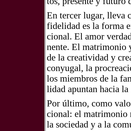
tos, pre­sen­te y fu­tu­r
En ter­cer lu­gar, lle­va 
fi­de­li­dad es la for­ma 
cio­nal. El amor ver­da­d
nen­te. El ma­tri­mo­nio y 
de la crea­ti­vi­dad y crea
con­yu­gal, la pro­crea­c
los miem­bros de la fa­mi­
li­dad apun­tan ha­cia la c
Por úl­ti­mo, como va­lor 
cio­nal: el ma­tri­mo­nio
la so­cie­dad y a la co­m