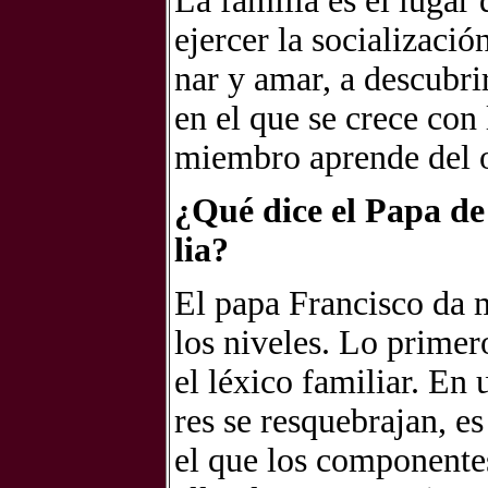
La fa­mi­lia es el lu­ga
ejer­cer la so­cia­li­za­c
nar y amar, a des­cu­brir 
en el que se cre­ce con 
miem­bro apren­de del ot
¿Qué dice el Papa de la
lia?
El papa Fran­cis­co da mu
los ni­ve­les. Lo pri­me­r
el lé­xi­co fa­mi­liar. En
res se res­que­bra­jan, es 
el que los com­po­nen­tes