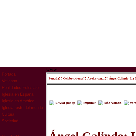
www
Portada
::
::
::
Portada
Colaboraciones
A solas con...
Ángel Ga­lin­do: La fa­
Vaticano
Realidades Eclesiales
Iglesia en España
Iglesia en América
Enviar por @
Imprimir
Más votado
Ver
Iglesia resto del mundo
Cultura
Sociedad