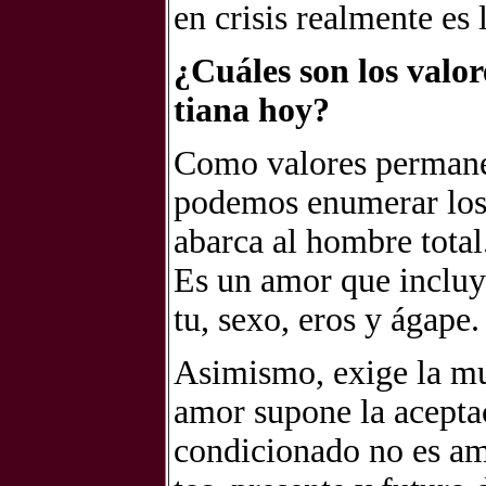
en cri­sis real­men­te es 
¿Cuá­les son los va­lo­r
tia­na hoy?
Como va­lo­res per­ma­nen
po­de­mos enu­me­rar los
abar­ca al hom­bre to­ta
Es un amor que in­clu­ye 
tu, sexo, eros y ága­pe.
Asi­mis­mo, exi­ge la mu­
amor su­po­ne la acep­ta
con­di­cio­na­do no es am