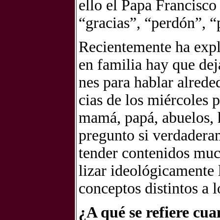
ello el Papa Fran­cis­co e
“gra­cias”, “per­dón”, “
Re­cien­te­men­te ha ex­p
en fa­mi­lia hay que de­j
nes para ha­blar al­re­de
cias de los miér­co­les pa
mamá, papá, abue­los, h
pre­gun­to si ver­da­de­r
ten­der con­te­ni­dos mu
li­zar ideo­ló­gi­ca­men­te 
con­cep­tos dis­tin­tos a l
¿A qué se re­fie­re cuan