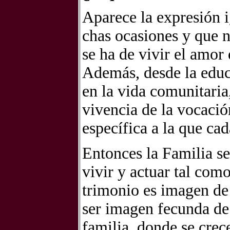
Apa­re­ce la ex­pre­sión 
chas oca­sio­nes y que n
se ha de vi­vir el amor
Ade­más, des­de la edu­c
en la vida co­mu­ni­ta­ri
vi­ven­cia de la vo­ca­ció
es­pe­cí­fi­ca a la que ca
En­ton­ces la Fa­mi­lia s
vi­vir y ac­tuar tal como
tri­mo­nio es ima­gen de 
ser ima­gen fe­cun­da de
fa­mi­lia, don­de se cre­