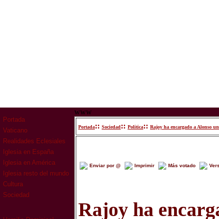
www
Portada
::
::
::
Portada
Sociedad
Politica
Rajoy ha encargado a Alonso un
Vaticano
Realidades Eclesiales
Iglesia en España
Iglesia en América
Enviar por @
Imprimir
Más votado
Ver
Iglesia resto del mundo
Cultura
Sociedad
Rajoy ha encarg