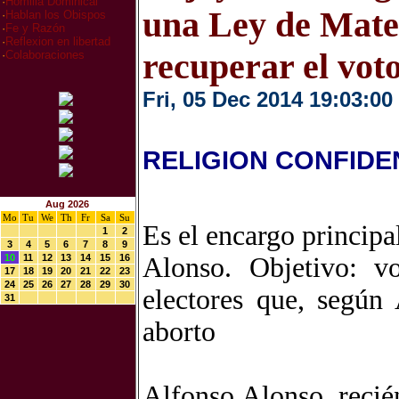
·
Homilia Dominical
una Ley de Mate
·
Hablan los Obispos
·
Fe y Razón
·
Reflexion en libertad
recuperar el vot
·
Colaboraciones
Fri, 05 Dec 2014 19:03:00
RELIGION CONFIDE
Aug 2026
Mo
Tu
We
Th
Fr
Sa
Su
Es el encargo principa
1
2
3
4
5
6
7
8
9
10
11
12
13
14
15
16
Alonso. Objetivo: v
17
18
19
20
21
22
23
24
25
26
27
28
29
30
electores que, según
31
aborto
Alfonso Alonso, recié